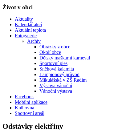
Život v obci
Aktuality
Kalendář akcí
Aktuální teplota
Fotogalerie
Archiv
Obrázky z obce
Okolí obce
Dětský maškarní karneval
Sportovní ples
Sněhová kalamita
Lampionový průvod
Mikulášská v ZŠ Radim
Výstava vánoční
Vánoční výstava
Facebook
Mobilní aplikace
Knihovna
Sportovní areál
Odstávky elektřiny