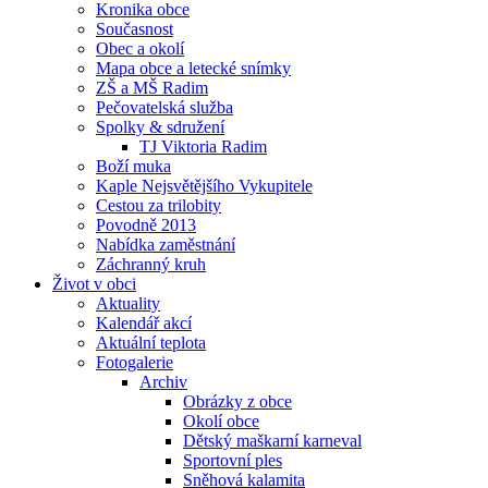
Kronika obce
Současnost
Obec a okolí
Mapa obce a letecké snímky
ZŠ a MŠ Radim
Pečovatelská služba
Spolky & sdružení
TJ Viktoria Radim
Boží muka
Kaple Nejsvětějšího Vykupitele
Cestou za trilobity
Povodně 2013
Nabídka zaměstnání
Záchranný kruh
Život v obci
Aktuality
Kalendář akcí
Aktuální teplota
Fotogalerie
Archiv
Obrázky z obce
Okolí obce
Dětský maškarní karneval
Sportovní ples
Sněhová kalamita