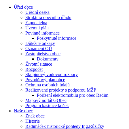
Úřad obce
Úřední deska
Struktura obecního úřadu
E-podatelna
Územní plán
Povinné informace
Poskytnuté informace
Důležité odkazy
Oznámení OÚ
Zastupitelstvo obce
Dokumenty
Životní situace
Rozpočet
Skupinový vodovod rozbory
Povodňový plán obce
Ochrana osobních údajů
Realizované projekty s podporou MŽP
Pořízení elektromobilu pro obec Radim
Mapový portál GObec
Program kastrace koček
Naše obec
Znak obce
Historie
Radimáček-historické pohledy Ing.Růžičky