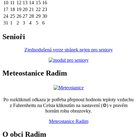
10
11
12
13
14
15
16
17
18
19
20
21
22
23
24
25
26
27
28
29
30
31
1
2
3
4
5
6
Senioři
Zjednodušená verze stránek nejen pro seniory
Meteostanice Radim
Po rozkliknutí odkazu je potřeba přepnout hodnotu teploty vzduchu
z Fahrenheitu na Celsia kliknutím na nastavení (⚙) v pravém
horním rohu obrazovky.
Meteostanice Radim
O obci Radim