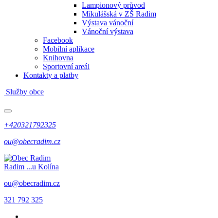
Lampionový průvod
Mikulášská v ZŠ Radim
Výstava vánoční
Vánoční výstava
Facebook
Mobilní aplikace
Knihovna
Sportovní areál
Kontakty a platby
Služby obce
+420321792325
ou@obecradim.cz
Radim
...u Kolína
ou@obecradim.cz
321 792 325