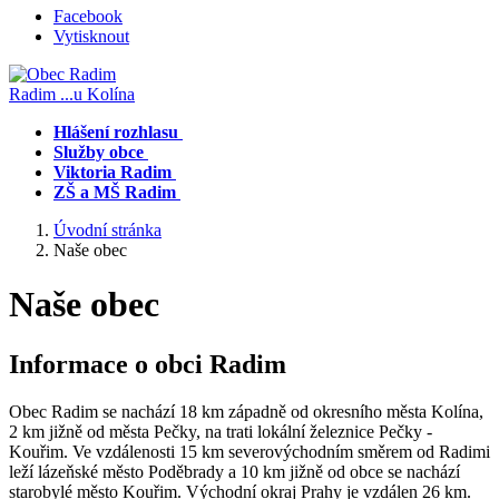
Facebook
Vytisknout
Radim
...u Kolína
Hlášení rozhlasu
Služby obce
Viktoria Radim
ZŠ a MŠ Radim
Úvodní stránka
Naše obec
Naše obec
Informace o obci Radim
Obec Radim se nachází 18 km západně od okresního města Kolína,
2 km jižně od města Pečky, na trati lokální železnice Pečky -
Kouřim. Ve vzdálenosti 15 km severovýchodním směrem od Radimi
leží lázeňské město Poděbrady a 10 km jižně od obce se nachází
starobylé město Kouřim. Východní okraj Prahy je vzdálen 26 km.