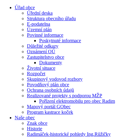
Úřad obce
Úřední deska
Struktura obecního úřadu
E-podatelna
Územní plán
Povinné informace
Poskytnuté informace
Důležité odkazy
Oznámení OÚ
Zastupitelstvo obce
Dokumenty
Životní situace
Rozpočet
Skupinový vodovod rozbory
Povodňový plán obce
Ochrana osobních údajů
Realizované projekty s podporou MŽP
Pořízení elektromobilu pro obec Radim
Mapový portál GObec
Program kastrace koček
Naše obec
Znak obce
Historie
Radimáček-historické pohledy Ing.Růžičky