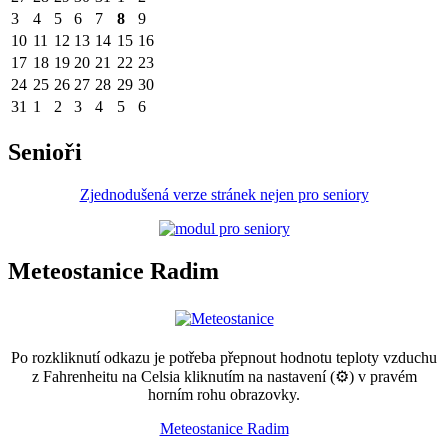
3
4
5
6
7
8
9
10
11
12
13
14
15
16
17
18
19
20
21
22
23
24
25
26
27
28
29
30
31
1
2
3
4
5
6
Senioři
Zjednodušená verze stránek nejen pro seniory
Meteostanice Radim
Po rozkliknutí odkazu je potřeba přepnout hodnotu teploty vzduchu
z Fahrenheitu na Celsia kliknutím na nastavení (⚙) v pravém
horním rohu obrazovky.
Meteostanice Radim