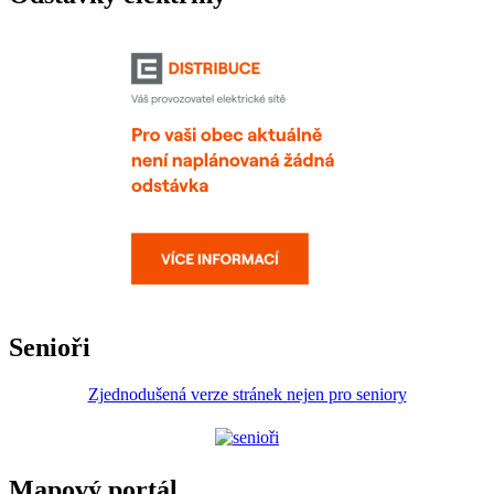
Senioři
Zjednodušená verze stránek nejen pro seniory
Mapový portál