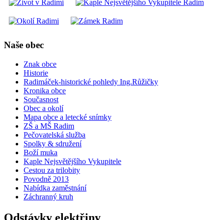
Naše obec
Znak obce
Historie
Radimáček-historické pohledy Ing.Růžičky
Kronika obce
Současnost
Obec a okolí
Mapa obce a letecké snímky
ZŠ a MŠ Radim
Pečovatelská služba
Spolky & sdružení
Boží muka
Kaple Nejsvětějšího Vykupitele
Cestou za trilobity
Povodně 2013
Nabídka zaměstnání
Záchranný kruh
Odstávky elektřiny