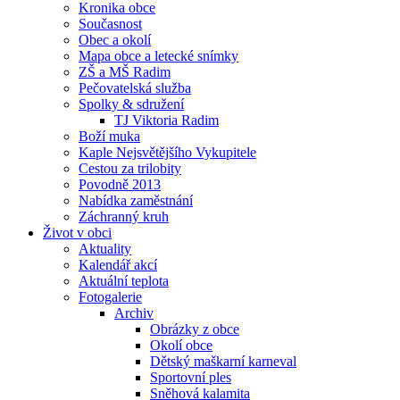
Kronika obce
Současnost
Obec a okolí
Mapa obce a letecké snímky
ZŠ a MŠ Radim
Pečovatelská služba
Spolky & sdružení
TJ Viktoria Radim
Boží muka
Kaple Nejsvětějšího Vykupitele
Cestou za trilobity
Povodně 2013
Nabídka zaměstnání
Záchranný kruh
Život v obci
Aktuality
Kalendář akcí
Aktuální teplota
Fotogalerie
Archiv
Obrázky z obce
Okolí obce
Dětský maškarní karneval
Sportovní ples
Sněhová kalamita