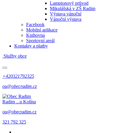
Lampionový průvod
Mikulášská v ZŠ Radim
Výstava vánoční
Vánoční výstava
Facebook
Mobilní aplikace
Knihovna
Sportovní areál
Kontakty a platby
Služby obce
+420321792325
ou@obecradim.cz
Radim
...u Kolína
ou@obecradim.cz
321 792 325