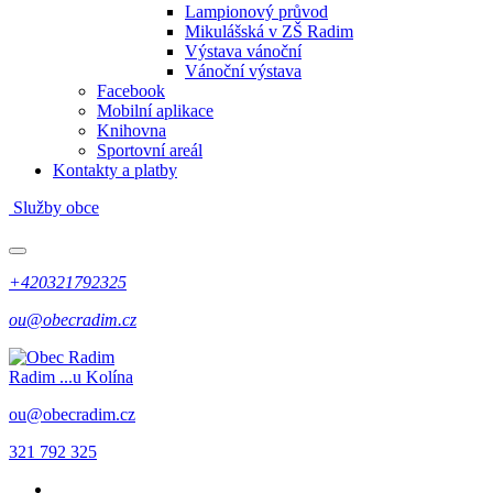
Lampionový průvod
Mikulášská v ZŠ Radim
Výstava vánoční
Vánoční výstava
Facebook
Mobilní aplikace
Knihovna
Sportovní areál
Kontakty a platby
Služby obce
+420321792325
ou@obecradim.cz
Radim
...u Kolína
ou@obecradim.cz
321 792 325