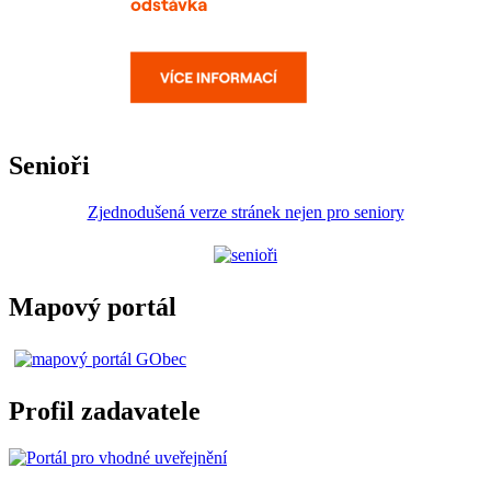
Senioři
Zjednodušená verze stránek nejen pro seniory
Mapový portál
Profil zadavatele