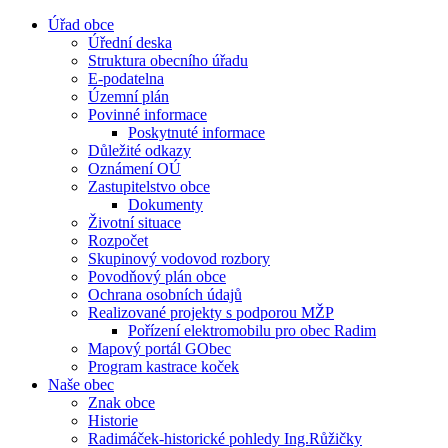
Úřad obce
Úřední deska
Struktura obecního úřadu
E-podatelna
Územní plán
Povinné informace
Poskytnuté informace
Důležité odkazy
Oznámení OÚ
Zastupitelstvo obce
Dokumenty
Životní situace
Rozpočet
Skupinový vodovod rozbory
Povodňový plán obce
Ochrana osobních údajů
Realizované projekty s podporou MŽP
Pořízení elektromobilu pro obec Radim
Mapový portál GObec
Program kastrace koček
Naše obec
Znak obce
Historie
Radimáček-historické pohledy Ing.Růžičky