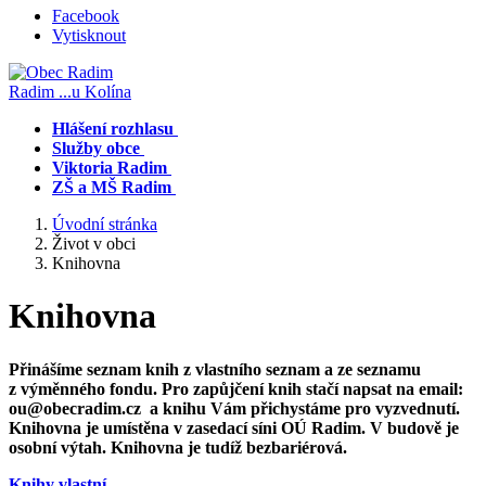
Facebook
Vytisknout
Radim
...u Kolína
Hlášení rozhlasu
Služby obce
Viktoria Radim
ZŠ a MŠ Radim
Úvodní stránka
Život v obci
Knihovna
Knihovna
Přinášíme seznam knih z vlastního seznam a ze seznamu
z výměnného fondu. Pro zapůjčení knih stačí napsat na email:
ou@obecradim.cz a knihu Vám přichystáme pro vyzvednutí.
Knihovna je umístěna v zasedací síni OÚ Radim. V budově je
osobní výtah. Knihovna je tudíž bezbariérová.
Knihy vlastní