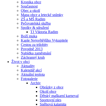
Kronika obce
Současnost
Obec a okolí
Mapa obce a letecké snímky
ZŠ a MŠ Radim
Pečovatelská služba
Spolky & sdružení
TJ Viktoria Radim
Boží muka
Kaple Nejsvětějšího Vykupitele
Cestou za trilobity
Povodně 2013
Nabídka zaměstnání
Záchranný kruh
Život v obci
Aktuality
Kalendář akcí
Aktuální teplota
Fotogalerie
Archiv
Obrázky z obce
Okolí obce
Dětský maškarní karneval
Sportovní ples
Sněhová kalamita