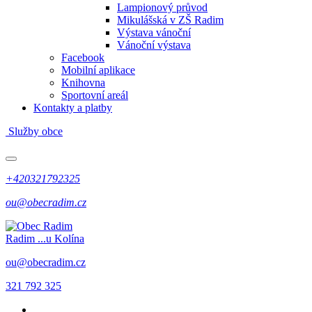
Lampionový průvod
Mikulášská v ZŠ Radim
Výstava vánoční
Vánoční výstava
Facebook
Mobilní aplikace
Knihovna
Sportovní areál
Kontakty a platby
Služby obce
+420321792325
ou@obecradim.cz
Radim
...u Kolína
ou@obecradim.cz
321 792 325