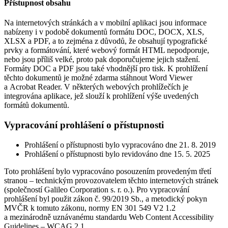
Přístupnost obsahu
Na internetových stránkách a v mobilní aplikaci jsou informace
nabízeny i v podobě dokumentů formátu DOC, DOCX, XLS,
XLSX a PDF, a to zejména z důvodů, že obsahují typografické
prvky a formátování, které webový formát HTML nepodporuje,
nebo jsou příliš velké, proto pak doporučujeme jejich stažení.
Formáty DOC a PDF jsou také vhodnější pro tisk. K prohlížení
těchto dokumentů je možné zdarma stáhnout Word Viewer
a Acrobat Reader. V některých webových prohlížečích je
integrována aplikace, jež slouží k prohlížení výše uvedených
formátů dokumentů.
Vypracování prohlášení o přístupnosti
Prohlášení o přístupnosti bylo vypracováno dne 21. 8. 2019
Prohlášení o přístupnosti bylo revidováno dne 15. 5. 2025
Toto prohlášení bylo vypracováno posouzením provedeným třetí
stranou – technickým provozovatelem těchto internetových stránek
(společností Galileo Corporation s. r. o.). Pro vypracování
prohlášení byl použit zákon č. 99/2019 Sb., a metodický pokyn
MVČR k tomuto zákonu, normy EN 301 549 V2 1.2
a mezinárodně uznávanému standardu Web Content Accessibility
Guidelines – WCAG 2.1.