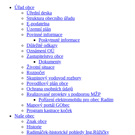
Úřad obce
Úřední deska
Struktura obecního úřadu
E-podatelna
Územní plán
Povinné informace
Poskytnuté informace
Důležité odkazy
Oznámení OÚ
Zastupitelstvo obce
Dokumenty
Životní situace
Rozpočet
Skupinový vodovod rozbory
Povodňový plán obce
Ochrana osobních údajů
Realizované projekty s podporou MŽP
Pořízení elektromobilu pro obec Radim
Mapový portál GObec
Program kastrace koček
Naše obec
Znak obce
Historie
Radimáček-historické pohledy Ing.Růžičky