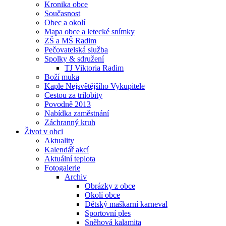
Kronika obce
Současnost
Obec a okolí
Mapa obce a letecké snímky
ZŠ a MŠ Radim
Pečovatelská služba
Spolky & sdružení
TJ Viktoria Radim
Boží muka
Kaple Nejsvětějšího Vykupitele
Cestou za trilobity
Povodně 2013
Nabídka zaměstnání
Záchranný kruh
Život v obci
Aktuality
Kalendář akcí
Aktuální teplota
Fotogalerie
Archiv
Obrázky z obce
Okolí obce
Dětský maškarní karneval
Sportovní ples
Sněhová kalamita