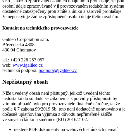
s.r.o., jakožto zpracovatel osobních údajů tímto prohlašuje, že jsou
osobní údaje zpracovávané v jí provozovaném redakčním systému
dostatečně zabezpečeny proti ztrátě a úniku a zároveň prohlašuje,
že neposkytuje žádné zpřístupněné osobní údaje třetím osobám.
Kontakt na technického provozovatele
Galileo Corporation s.r.o.
Březenecká 4808
430 04 Chomutov
tel.: +420 226 257 057
web:
www.igalileo.cz
technická podpora:
podpora@igalileo.cz
Nepřístupný obsah
Níže uvedený obsah není přístupný, jelikož uvedení těchto
nedostatků do souladu se zákonem a s pravidly přístupnosti by
v tomto případě bylo pro provozovatele finančně náročné, takže
podle § 7 zákona 99/2019 Sb. toto není dodatečně upravováno a je
dočasně uplatňována výjimka z důvodu nepřiměřené zátěže
ve smyslu článku 5 směrnice (EU) 2016/2102.
některé PDF dokumenty na webových stránkách nemají