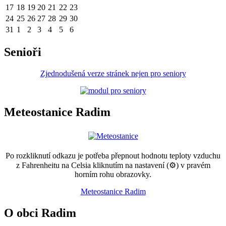
17
18
19
20
21
22
23
24
25
26
27
28
29
30
31
1
2
3
4
5
6
Senioři
Zjednodušená verze stránek nejen pro seniory
Meteostanice Radim
Po rozkliknutí odkazu je potřeba přepnout hodnotu teploty vzduchu
z Fahrenheitu na Celsia kliknutím na nastavení (⚙) v pravém
horním rohu obrazovky.
Meteostanice Radim
O obci Radim