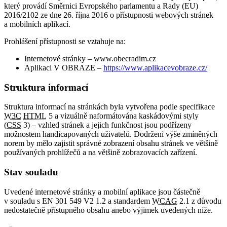
který provádí Směrnici Evropského parlamentu a Rady (EU)
2016/2102 ze dne 26. října 2016 o přístupnosti webových stránek
a mobilních aplikací.
Prohlášení přístupnosti se vztahuje na:
Internetové stránky – www.obecradim.cz
Aplikaci V OBRAZE –
https://www.aplikacevobraze.cz/
Struktura informací
Struktura informací na stránkách byla vytvořena podle specifikace
W3C
HTML
5 a vizuálně naformátována kaskádovými styly
(
CSS
3) – vzhled stránek a jejich funkčnost jsou podřízeny
možnostem handicapovaných uživatelů. Dodržení výše zmíněných
norem by mělo zajistit správné zobrazení obsahu stránek ve většině
používaných prohlížečů a na většině zobrazovacích zařízení.
Stav souladu
Uvedené internetové stránky a mobilní aplikace jsou částečně
v souladu s EN 301 549 V2 1.2 a standardem
WCAG
2.1 z důvodu
nedostatečně přístupného obsahu anebo výjimek uvedených níže.