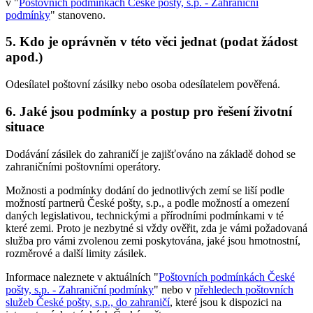
v "
Poštovních podmínkách České pošty, s.p. - Zahraniční
podmínky
" stanoveno.
5. Kdo je oprávněn v této věci jednat (podat žádost
apod.)
Odesílatel poštovní zásilky nebo osoba odesílatelem pověřená.
6. Jaké jsou podmínky a postup pro řešení životní
situace
Dodávání zásilek do zahraničí je zajišťováno na základě dohod se
zahraničními poštovními operátory.
Možnosti a podmínky dodání do jednotlivých zemí se liší podle
možností partnerů České pošty, s.p., a podle možností a omezení
daných legislativou, technickými a přírodními podmínkami v té
které zemi. Proto je nezbytné si vždy ověřit, zda je vámi požadovaná
služba pro vámi zvolenou zemi poskytována, jaké jsou hmotnostní,
rozměrové a další limity zásilek.
Informace naleznete v aktuálních "
Poštovních podmínkách České
pošty, s.p. - Zahraniční podmínky
" nebo v
přehledech poštovních
služeb České pošty, s.p., do zahraničí
, které jsou k dispozici na