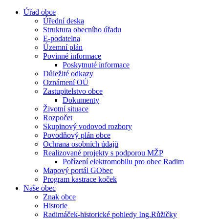
Úřad obce
Úřední deska
Struktura obecního úřadu
E-podatelna
Územní plán
Povinné informace
Poskytnuté informace
Důležité odkazy
Oznámení OÚ
Zastupitelstvo obce
Dokumenty
Životní situace
Rozpočet
Skupinový vodovod rozbory
Povodňový plán obce
Ochrana osobních údajů
Realizované projekty s podporou MŽP
Pořízení elektromobilu pro obec Radim
Mapový portál GObec
Program kastrace koček
Naše obec
Znak obce
Historie
Radimáček-historické pohledy Ing.Růžičky