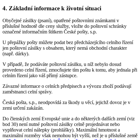
4. Základní informace k životní situaci
Obyčejné zásilky (psaní), opatřené poštovními známkami v
příslušné hodnotě dle ceny služby, vložte do poštovní schránky
označené informačním štítkem České pošty, s.p.
U přepážky pošty můžete podat bez předcházejícího celního řízení
jen poštovní zásilky s obsahem, který nemá obchodní charakter
(např. dárky).
V případě, že podáváte poštovní zásilku, u níž nebylo dosud
provedeno celní řízení, zmocňujete tím poštu k tomu, aby jednala při
celním řízení jako váš přímý zástupce.
Závazné informace o celních předpisech a vývozu zboží podávají
zaměstnanci celní správy.
Česká pošta, s.p., neodpovídá za škody u věcí, jejichž dovoz je v
zemi určení zakázán.
Do členských zemí Evropské unie a do některých dalších zemí (viz
bod 30) není nutné poštovní zásilky celně projednávat nebo
vyplňovat celní nálepky (prohlášky). Maximální hmotnost a
maximální rozměry však nemohou být vyšší, než je u příslušné země