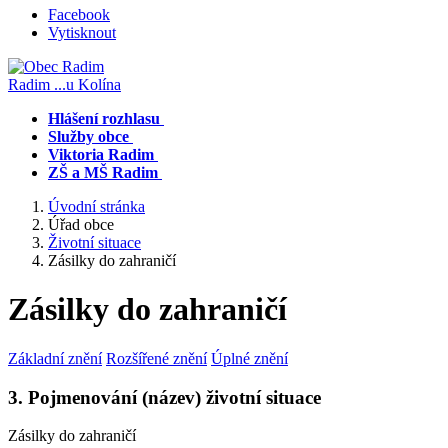
Facebook
Vytisknout
Radim
...u Kolína
Hlášení rozhlasu
Služby obce
Viktoria Radim
ZŠ a MŠ Radim
Úvodní stránka
Úřad obce
Životní situace
Zásilky do zahraničí
Zásilky do zahraničí
Základní znění
Rozšířené znění
Úplné znění
3. Pojmenování (název) životní situace
Zásilky do zahraničí