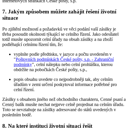
internetových stránkách České pošty, s.p.
7. Jakým způsobem můžete zahájit řešení životní
situace
Po zjištění možností a požadavků ve věci podání vaší zásilky je
třeba posoudit okolnosti týkající se celního řízení. Jako odesílatel
totiž musíte upozornit celní úřady na obsah zásilky a na zboží
podléhající celnímu řízení tím, že:
vyplníte podle předtisku, v jazyce a počtu uvedeném v
"
Poštovních podmínkách České pošty, s.p. - Zahraniční
podmínky
", celní nálepku nebo celní prohlášku, kterou
obdržíte na pobočkách České pošty, s.p.,
popis obsahu uvedete co nejpodrobněji tak, aby celním
úřadům v zemi určení poskytoval informace potřebné pro
celní řízení.
Zásilky s obsahem jiného než obchodního charakteru, Cenné psaní a
Cenný balík musíte nechat nejprve celně projednat na celním úřadu.
Toto se nevztahuje na zásilky adresované do států uvedených v
posledním bodě.
8. Na které instituci životní situaci řešit