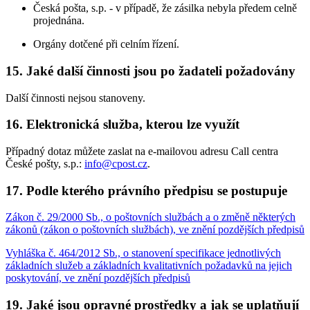
Česká pošta, s.p. - v případě, že zásilka nebyla předem celně
projednána.
Orgány dotčené při celním řízení.
15. Jaké další činnosti jsou po žadateli požadovány
Další činnosti nejsou stanoveny.
16. Elektronická služba, kterou lze využít
Případný dotaz můžete zaslat na e-mailovou adresu Call centra
České pošty, s.p.:
info@cpost.cz
.
17. Podle kterého právního předpisu se postupuje
Zákon č. 29/2000 Sb., o poštovních službách a o změně některých
zákonů (zákon o poštovních službách), ve znění pozdějších předpisů
Vyhláška č. 464/2012 Sb., o stanovení specifikace jednotlivých
základních služeb a základních kvalitativních požadavků na jejich
poskytování, ve znění pozdějších předpisů
19. Jaké jsou opravné prostředky a jak se uplatňují