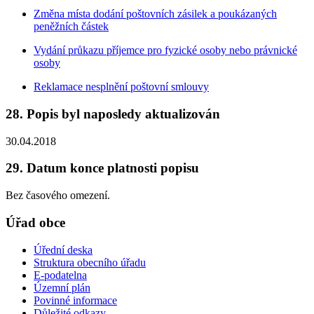
Změna místa dodání poštovních zásilek a poukázaných
peněžních částek
Vydání průkazu příjemce pro fyzické osoby nebo právnické
osoby
Reklamace nesplnění poštovní smlouvy
28. Popis byl naposledy aktualizován
30.04.2018
29. Datum konce platnosti popisu
Bez časového omezení.
Úřad obce
Úřední deska
Struktura obecního úřadu
E-podatelna
Územní plán
Povinné informace
Důležité odkazy