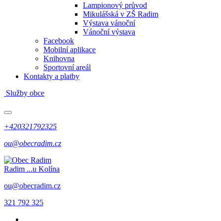
Lampionový průvod
Mikulášská v ZŠ Radim
Výstava vánoční
Vánoční výstava
Facebook
Mobilní aplikace
Knihovna
Sportovní areál
Kontakty a platby
Služby obce
+420321792325
ou@obecradim.cz
Radim
...u Kolína
ou@obecradim.cz
321 792 325