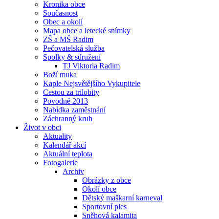
Kronika obce
Současnost
Obec a okolí
Mapa obce a letecké snímky
ZŠ a MŠ Radim
Pečovatelská služba
Spolky & sdružení
TJ Viktoria Radim
Boží muka
Kaple Nejsvětějšího Vykupitele
Cestou za trilobity
Povodně 2013
Nabídka zaměstnání
Záchranný kruh
Život v obci
Aktuality
Kalendář akcí
Aktuální teplota
Fotogalerie
Archiv
Obrázky z obce
Okolí obce
Dětský maškarní karneval
Sportovní ples
Sněhová kalamita