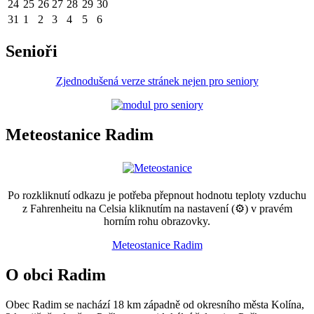
24
25
26
27
28
29
30
31
1
2
3
4
5
6
Senioři
Zjednodušená verze stránek nejen pro seniory
Meteostanice Radim
Po rozkliknutí odkazu je potřeba přepnout hodnotu teploty vzduchu
z Fahrenheitu na Celsia kliknutím na nastavení (⚙) v pravém
horním rohu obrazovky.
Meteostanice Radim
O obci Radim
Obec Radim se nachází 18 km západně od okresního města Kolína,