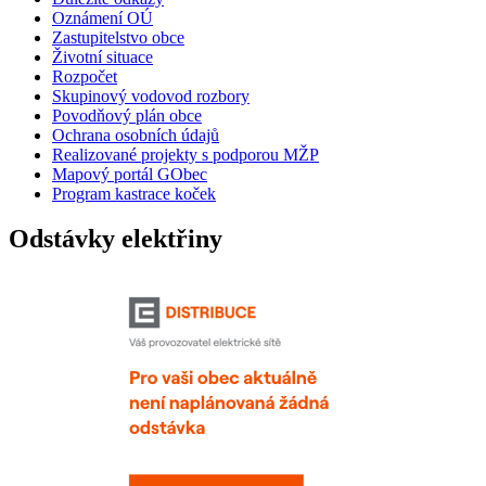
Oznámení OÚ
Zastupitelstvo obce
Životní situace
Rozpočet
Skupinový vodovod rozbory
Povodňový plán obce
Ochrana osobních údajů
Realizované projekty s podporou MŽP
Mapový portál GObec
Program kastrace koček
Odstávky elektřiny