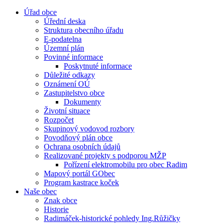
Úřad obce
Úřední deska
Struktura obecního úřadu
E-podatelna
Územní plán
Povinné informace
Poskytnuté informace
Důležité odkazy
Oznámení OÚ
Zastupitelstvo obce
Dokumenty
Životní situace
Rozpočet
Skupinový vodovod rozbory
Povodňový plán obce
Ochrana osobních údajů
Realizované projekty s podporou MŽP
Pořízení elektromobilu pro obec Radim
Mapový portál GObec
Program kastrace koček
Naše obec
Znak obce
Historie
Radimáček-historické pohledy Ing.Růžičky