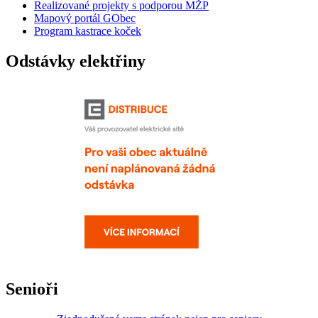
Realizované projekty s podporou MŽP
Mapový portál GObec
Program kastrace koček
Odstávky elektřiny
Senioři