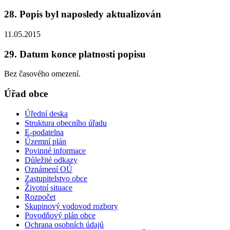
28. Popis byl naposledy aktualizován
11.05.2015
29. Datum konce platnosti popisu
Bez časového omezení.
Úřad obce
Úřední deska
Struktura obecního úřadu
E-podatelna
Územní plán
Povinné informace
Důležité odkazy
Oznámení OÚ
Zastupitelstvo obce
Životní situace
Rozpočet
Skupinový vodovod rozbory
Povodňový plán obce
Ochrana osobních údajů