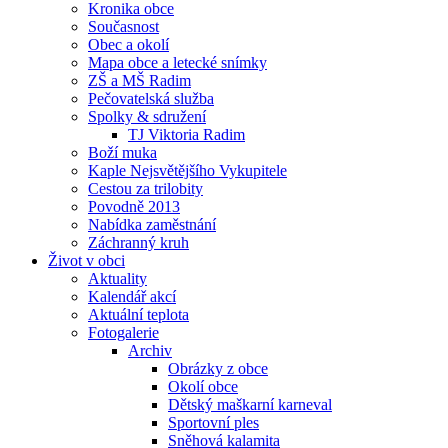
Kronika obce
Současnost
Obec a okolí
Mapa obce a letecké snímky
ZŠ a MŠ Radim
Pečovatelská služba
Spolky & sdružení
TJ Viktoria Radim
Boží muka
Kaple Nejsvětějšího Vykupitele
Cestou za trilobity
Povodně 2013
Nabídka zaměstnání
Záchranný kruh
Život v obci
Aktuality
Kalendář akcí
Aktuální teplota
Fotogalerie
Archiv
Obrázky z obce
Okolí obce
Dětský maškarní karneval
Sportovní ples
Sněhová kalamita