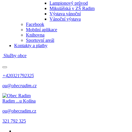
Lampionový průvod
Mikulášská v ZŠ Radim
Výstava vánoční
Vánoční výstava
Facebook
Mobilní aplikace
Knihovna
Sportovní areál
Kontakty a platby
Služby obce
+420321792325
ou@obecradim.cz
Radim
...u Kolína
ou@obecradim.cz
321 792 325