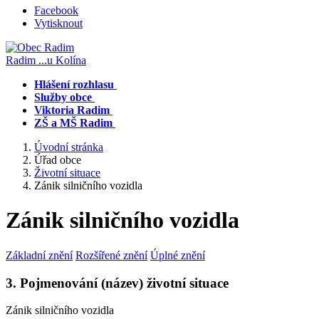
Facebook
Vytisknout
Radim
...u Kolína
Hlášení rozhlasu
Služby obce
Viktoria Radim
ZŠ a MŠ Radim
Úvodní stránka
Úřad obce
Životní situace
Zánik silničního vozidla
Zánik silničního vozidla
Základní znění
Rozšířené znění
Úplné znění
3. Pojmenování (název) životní situace
Zánik silničního vozidla