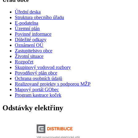
Úřední deska
Struktura obecního úřadu
E-podatelna
Územní plán
Povinné informace
Důležité odkazy
Oznámení OÚ
Zastupitelstvo obce
Životní situace
Rozpočet
Skupinový vodovod rozbory
Povodňový plán obce
Ochrana osobních údajů
Realizované projekty s podporou MŽP
Mapový portál GObec
Program kastrace koček
Odstávky elektřiny