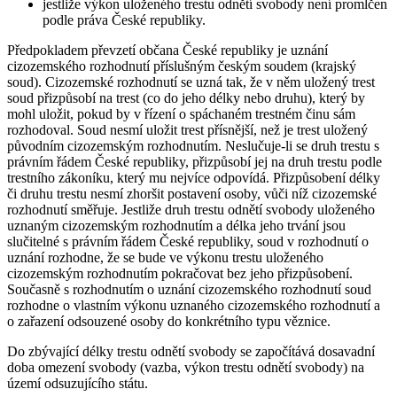
jestliže výkon uloženého trestu odnětí svobody není promlčen
podle práva České republiky.
Předpokladem převzetí občana České republiky je uznání
cizozemského rozhodnutí příslušným českým soudem (krajský
soud). Cizozemské rozhodnutí se uzná tak, že v něm uložený trest
soud přizpůsobí na trest (co do jeho délky nebo druhu), který by
mohl uložit, pokud by v řízení o spáchaném trestném činu sám
rozhodoval. Soud nesmí uložit trest přísnější, než je trest uložený
původním cizozemským rozhodnutím. Neslučuje-li se druh trestu s
právním řádem České republiky, přizpůsobí jej na druh trestu podle
trestního zákoníku, který mu nejvíce odpovídá. Přizpůsobení délky
či druhu trestu nesmí zhoršit postavení osoby, vůči níž cizozemské
rozhodnutí směřuje. Jestliže druh trestu odnětí svobody uloženého
uznaným cizozemským rozhodnutím a délka jeho trvání jsou
slučitelné s právním řádem České republiky, soud v rozhodnutí o
uznání rozhodne, že se bude ve výkonu trestu uloženého
cizozemským rozhodnutím pokračovat bez jeho přizpůsobení.
Současně s rozhodnutím o uznání cizozemského rozhodnutí soud
rozhodne o vlastním výkonu uznaného cizozemského rozhodnutí a
o zařazení odsouzené osoby do konkrétního typu věznice.
Do zbývající délky trestu odnětí svobody se započítává dosavadní
doba omezení svobody (vazba, výkon trestu odnětí svobody) na
území odsuzujícího státu.