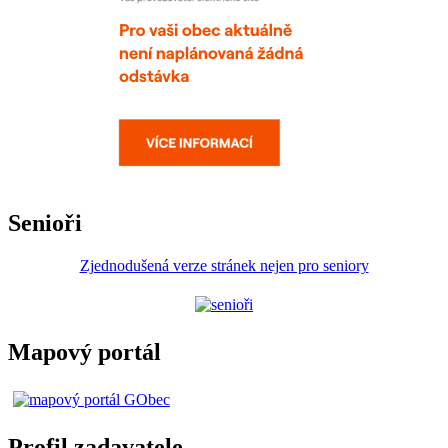
Senioři
Zjednodušená verze stránek nejen pro seniory
Mapový portál
Profil zadavatele