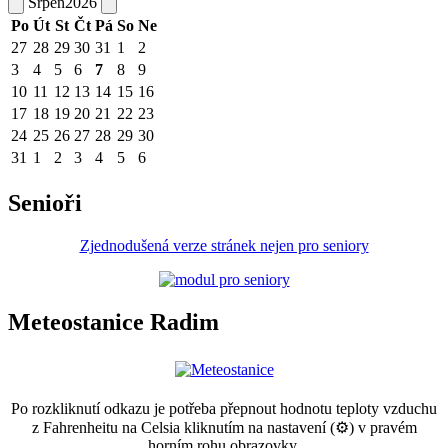
Srpen
2026
Po
Út
St
Čt
Pá
So
Ne
27
28
29
30
31
1
2
3
4
5
6
7
8
9
10
11
12
13
14
15
16
17
18
19
20
21
22
23
24
25
26
27
28
29
30
31
1
2
3
4
5
6
Senioři
Zjednodušená verze stránek nejen pro seniory
Meteostanice Radim
Po rozkliknutí odkazu je potřeba přepnout hodnotu teploty vzduchu
z Fahrenheitu na Celsia kliknutím na nastavení (⚙) v pravém
horním rohu obrazovky.