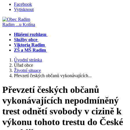
Facebook
Vytisknout
Radim
...u Kolína
Hlášení rozhlasu
Služby obce
Viktoria Radim
ZŠ a MŠ Radim
Úvodní stránka
Úřad obce
Životní situace
Převzetí českých občanů vykonávajících...
Převzetí českých občanů
vykonávajících nepodmíněný
trest odnětí svobody v cizině k
výkonu tohoto trestu do České