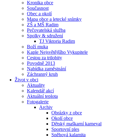
Kronika obce
Současnost
Obec a okolí
Mapa obce a letecké snímky
ZŠ a MŠ Radim
Pečovatelská služba
Spolky & sdružení
TJ Viktoria Radim
Boží muka
Kaple Nejsvětějšího Vykupitele
Cestou za trilobity
Povodně 2013
Nabídka zaměstnání
Záchranný kruh
Život v obci
Aktuality
Kalendář akcí
Aktuální teplota
Fotogalerie
Archiv
Obrázky z obce
Okolí obce
Dětský maškarní karneval
Sportovní ples
Sněhová kalamita