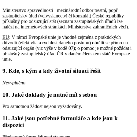
Ministerstvo spravedlnosti - mezinárodní odbor trestní, popř.
zastupitelský úřad (velvyslanectví či konzulát) České republiky
příslušný pro odsuzující stát (seznam zastupitelských úřadů lze
nalézt na internetových stránkách Ministerstva zahraničních věcí).
EU
: V rámci Evropské unie je vhodné zejména z praktických
důvodů (efektivita a rychlost daného postupu) obrátit se přímo na
odsuzující orgán (viz výše v bodě 07); o pomoc je možné požádat i
příslušný zastupitelský úřad ČR v daném členském státě Evropské
unie.
9. Kde, s kým a kdy životní situaci řešit
Nevyplněno
10. Jaké doklady je nutné mít s sebou
Pro samotnou žádost nejsou vyžadovány.
11. Jaké jsou potřebné formuláře a kde jsou k
dispozici
Předepsaný formulář není stanoven.