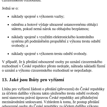
cizozemského rozhodnutí.
Jedná se o:
náklady spojené s výkonem vazby;
odměnu a hotové výdaje uhrazené ustanovenému obhájci
státem, pokud nemá nárok na obhajobu bezplatnou;
náklady spojené s využitím elektronického kontrolního
systému při podmíněném propuštění z výkonu trestu odnětí
svobody; a
náklady spojené s výkonem trestu odnětí svobody.
V případě, že k předání odsouzené osoby po uznání cizozemského
rozhodnutí v České republice přesto nedojde, náhrada nákladů řízení
o uznání a výkonu cizozemského rozhodnutí se nepožaduje.
13. Jaké jsou lhůty pro vyřízení
Lhůta pro vyřízení žádosti o předání (převezení) do České republiky
za účelem dalšího výkonu takto uloženého trestu odnětí svobody
není stanovena právní úpravou České republiky ani příslušnými
mezinárodními smlouvami. Vzhledem k tomu, že postup předání
odsouzené osoby do České republiky za účelem dalšího výkonu