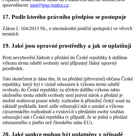
spravedlnosti:
mot@msp.justice.cz
.
17. Podle kterého právního předpisu se postupuje
Zákon č. 104/2013 Sb., o mezinárodní justiční spolupráci ve věcech
trestních
19. Jaké jsou opravné prostředky a jak se uplatňují
Proti nevyhovění žádosti o předání do České republiky k dalšímu
výkonu trestu odnětí svobody není přípustný řádný opravný
prostředek.
Tato skutečnost je dána tím, že na předání (převezení) občana České
republiky, který byl v cizině odsouzen k výkonu trestu odnětí
svobody, do České republiky za účelem dalšího výkonu takto
uloženého trestu odnětí svobody není právní nárok a předání je
možné realizovat pouze tehdy, rozhodne-li příslušný český soud na
základě podkladů, které zašle odsuzující stát o uznání a výkonu
cizozemského rozhodnutí a vysloví-li s předáním osoby souhlas
odsuzující stát i Česká republika (v případě, že se jedná o předání
odsouzeného z jiného než členského státu EU).
20. Jaké sankce mohou být uplatněny v případě