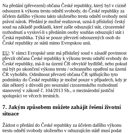
Na předání (převezení) občana České republiky, který byl v cizině
odsouzen k výkonu trestu odnětí svobody, do České republiky za
účelem dalšího výkonu takto uloženého trestu odnětí svobody není
právní nárok. Předání je možné realizovat, uzná-li příslušný český
soud na základě podkladů, které zašle odsuzující stát, cizozemské
rozhodnutí a vysloví-li s předáním osoby souhlas odsuzující stát i
Česká republika. Týká se pouze převzetí odsouzených osob do
České republiky ze států mimo Evropskou unii.
EU
: V rámci Evropské unie má příslušný soud v zásadě povinnost
převzít občana České republiky k výkonu trestu odnětí svobody do
České republiky, má-li na území ČR obvyklé bydliště, nebo pokud
má být po ukončení výkonu trestu / ochranného opatření na území
ČR vyhoštěn. Odmítnout převzetí občana ČR splňujícího tyto
podmínky do České republiky je možné pouze v případech, kdy je
dán některý z důvodů pro neuznání cizozemského rozhodnutí
stanovený v zákoně č. 104/2013 Sb., o mezinárodní justiční
spolupráci ve věcech trestních.
7. Jakým způsobem můžete zahájit řešení životní
situace
Žádost o předání do České republiky za účelem dalšího výkonu
trestu odnětí svobody uloženého v odsuzujícím státě musí podat