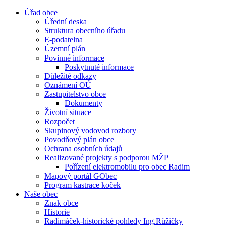
Úřad obce
Úřední deska
Struktura obecního úřadu
E-podatelna
Územní plán
Povinné informace
Poskytnuté informace
Důležité odkazy
Oznámení OÚ
Zastupitelstvo obce
Dokumenty
Životní situace
Rozpočet
Skupinový vodovod rozbory
Povodňový plán obce
Ochrana osobních údajů
Realizované projekty s podporou MŽP
Pořízení elektromobilu pro obec Radim
Mapový portál GObec
Program kastrace koček
Naše obec
Znak obce
Historie
Radimáček-historické pohledy Ing.Růžičky