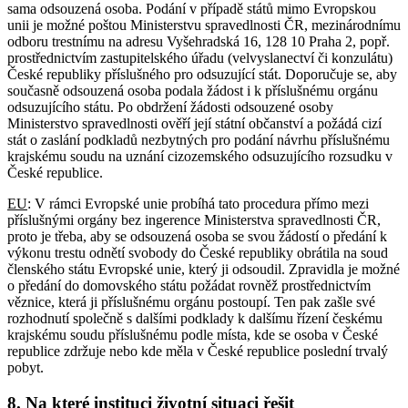
sama odsouzená osoba. Podání v případě států mimo Evropskou
unii je možné poštou Ministerstvu spravedlnosti ČR, mezinárodnímu
odboru trestnímu na adresu Vyšehradská 16, 128 10 Praha 2, popř.
prostřednictvím zastupitelského úřadu (velvyslanectví či konzulátu)
České republiky příslušného pro odsuzující stát. Doporučuje se, aby
současně odsouzená osoba podala žádost i k příslušnému orgánu
odsuzujícího státu. Po obdržení žádosti odsouzené osoby
Ministerstvo spravedlnosti ověří její státní občanství a požádá cizí
stát o zaslání podkladů nezbytných pro podání návrhu příslušnému
krajskému soudu na uznání cizozemského odsuzujícího rozsudku v
České republice.
EU
: V rámci Evropské unie probíhá tato procedura přímo mezi
příslušnými orgány bez ingerence Ministerstva spravedlnosti ČR,
proto je třeba, aby se odsouzená osoba se svou žádostí o předání k
výkonu trestu odnětí svobody do České republiky obrátila na soud
členského státu Evropské unie, který ji odsoudil. Zpravidla je možné
o předání do domovského státu požádat rovněž prostřednictvím
věznice, která ji příslušnému orgánu postoupí. Ten pak zašle své
rozhodnutí společně s dalšími podklady k dalšímu řízení českému
krajskému soudu příslušnému podle místa, kde se osoba v České
republice zdržuje nebo kde měla v České republice poslední trvalý
pobyt.
8. Na které instituci životní situaci řešit