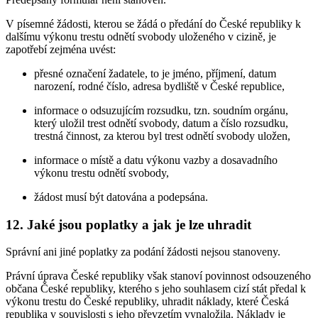
V písemné žádosti, kterou se žádá o předání do České republiky k
dalšímu výkonu trestu odnětí svobody uloženého v cizině, je
zapotřebí zejména uvést:
přesné označení žadatele, to je jméno, příjmení, datum
narození, rodné číslo, adresa bydliště v České republice,
informace o odsuzujícím rozsudku, tzn. soudním orgánu,
který uložil trest odnětí svobody, datum a číslo rozsudku,
trestná činnost, za kterou byl trest odnětí svobody uložen,
informace o místě a datu výkonu vazby a dosavadního
výkonu trestu odnětí svobody,
žádost musí být datována a podepsána.
12. Jaké jsou poplatky a jak je lze uhradit
Správní ani jiné poplatky za podání žádosti nejsou stanoveny.
Právní úprava České republiky však stanoví povinnost odsouzeného
občana České republiky, kterého s jeho souhlasem cizí stát předal k
výkonu trestu do České republiky, uhradit náklady, které Česká
republika v souvislosti s jeho převzetím vynaložila. Náklady je