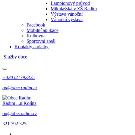
Lampionový průvod
Mikulášská v ZŠ Radim
Výstava vánoční
Vánoční výstava
Facebook
Mobilní aplikace
Knihovna
Sportovní areál
Kontakty a platby
Služby obce
+420321792325
ou@obecradim.cz
Radim
...u Kolína
ou@obecradim.cz
321 792 325