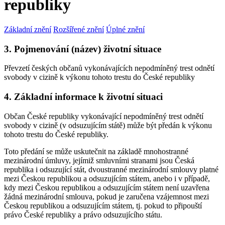
republiky
Základní znění
Rozšířené znění
Úplné znění
3. Pojmenování (název) životní situace
Převzetí českých občanů vykonávajících nepodmíněný trest odnětí
svobody v cizině k výkonu tohoto trestu do České republiky
4. Základní informace k životní situaci
Občan České republiky vykonávající nepodmíněný trest odnětí
svobody v cizině (v odsuzujícím státě) může být předán k výkonu
tohoto trestu do České republiky.
Toto předání se může uskutečnit na základě mnohostranné
mezinárodní úmluvy, jejímiž smluvními stranami jsou Česká
republika i odsuzující stát, dvoustranné mezinárodní smlouvy platné
mezi Českou republikou a odsuzujícím státem, anebo i v případě,
kdy mezi Českou republikou a odsuzujícím státem není uzavřena
žádná mezinárodní smlouva, pokud je zaručena vzájemnost mezi
Českou republikou a odsuzujícím státem, tj. pokud to připouští
právo České republiky a právo odsuzujícího státu.