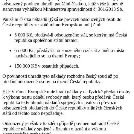
odsouzený povinen uhradit paušální částkou, jejíž výše je pevně
stanovena vyhláškou Ministerstva spravedlnosti č. 361/2013 Sb.
Paušální částka nákladů (týká se převzetí odsouzených osob do
České republiky ze států mimo Evropskou unii) činí:
5 000 Kč, předává-li odsouzeného stát, se kterým má Česká
republika společnou státní hranici;
65 000 Kč, předává-li odsouzeného cizí stát z jiného místa
nacházejícího se na území Evropy;
150 000 Kč v ostatních případech.
O povinnosti uhradit tyto náklady rozhodne český soud až po
předání odsouzené osoby na území České republiky.
EU
: V rámci Evropské unie hradí náklady na fyzické předání osoby
k výkonu trestu odnětí svobody stát, který osobu předává; Česká
republika tedy úhradu nákladů spojených s realizací převozu
odsouzených předaných do České republiky z jiných členských
států od těchto osob nepožaduje.
Odsouzený je však v každém případě povinen nahradit České
republice náklady spojené s řízením o uznání a výkonu