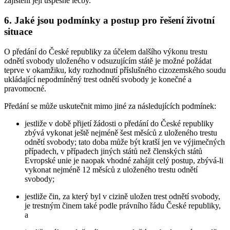
zajištění její úspěšné léčby.
6. Jaké jsou podmínky a postup pro řešení životní
situace
O předání do České republiky za účelem dalšího výkonu trestu
odnětí svobody uloženého v odsuzujícím státě je možné požádat
teprve v okamžiku, kdy rozhodnutí příslušného cizozemského soudu
ukládající nepodmíněný trest odnětí svobody je konečné a
pravomocné.
Předání se může uskutečnit mimo jiné za následujících podmínek:
jestliže v době přijetí žádosti o předání do České republiky
zbývá vykonat ještě nejméně šest měsíců z uloženého trestu
odnětí svobody; tato doba může být kratší jen ve výjimečných
případech, v případech jiných států než členských států
Evropské unie je naopak vhodné zahájit celý postup, zbývá-li
vykonat nejméně 12 měsíců z uloženého trestu odnětí
svobody;
jestliže čin, za který byl v cizině uložen trest odnětí svobody,
je trestným činem také podle právního řádu České republiky,
a