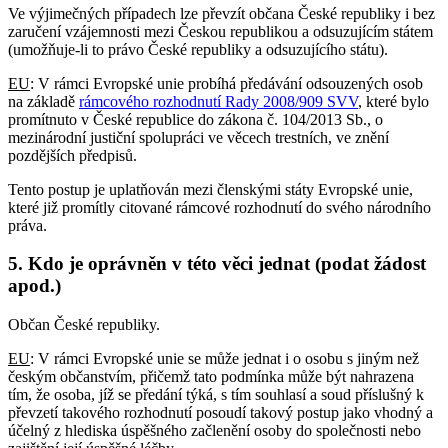
Ve výjimečných případech lze převzít občana České republiky i bez
zaručení vzájemnosti mezi Českou republikou a odsuzujícím státem
(umožňuje-li to právo České republiky a odsuzujícího státu).
EU
: V rámci Evropské unie probíhá předávání odsouzených osob
na základě
rámcového rozhodnutí Rady 2008/909 SVV
, které bylo
promítnuto v České republice do zákona č. 104/2013 Sb., o
mezinárodní justiční spolupráci ve věcech trestních, ve znění
pozdějších předpisů.
Tento postup je uplatňován mezi členskými státy Evropské unie,
které již promítly citované rámcové rozhodnutí do svého národního
práva.
5. Kdo je oprávněn v této věci jednat (podat žádost
apod.)
Občan České republiky.
EU
: V rámci Evropské unie se může jednat i o osobu s jiným než
českým občanstvím, přičemž tato podmínka může být nahrazena
tím, že osoba, jíž se předání týká, s tím souhlasí a soud příslušný k
převzetí takového rozhodnutí posoudí takový postup jako vhodný a
účelný z hlediska úspěšného začlenění osoby do společnosti nebo