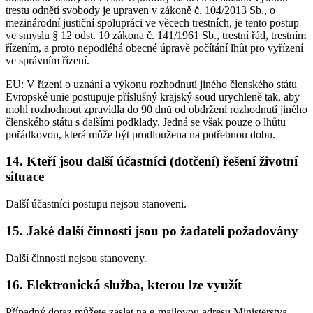
trestu odnětí svobody je upraven v zákoně č. 104/2013 Sb., o
mezinárodní justiční spolupráci ve věcech trestních, je tento postup
ve smyslu § 12 odst. 10 zákona č. 141/1961 Sb., trestní řád, trestním
řízením, a proto nepodléhá obecné úpravě počítání lhůt pro vyřízení
ve správním řízení.
EU
: V řízení o uznání a výkonu rozhodnutí jiného členského státu
Evropské unie postupuje příslušný krajský soud urychleně tak, aby
mohl rozhodnout zpravidla do 90 dnů od obdržení rozhodnutí jiného
členského státu s dalšími podklady. Jedná se však pouze o lhůtu
pořádkovou, která může být prodloužena na potřebnou dobu.
14. Kteří jsou další účastníci (dotčení) řešení životní
situace
Další účastníci postupu nejsou stanoveni.
15. Jaké další činnosti jsou po žadateli požadovány
Další činnosti nejsou stanoveny.
16. Elektronická služba, kterou lze využít
Případný dotaz můžete zaslat na e-mailovou adresu Ministerstva