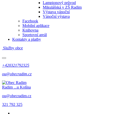
Lampionový průvod
Mikulášská v ZŠ Radim
Výstava vánoční
Vánoční výstava
Facebook
Mobilní aplikace
Knihovna
Sportovní areál
Kontakty a platby
Služby obce
+420321792325
ou@obecradim.cz
Radim
...u Kolína
ou@obecradim.cz
321 792 325