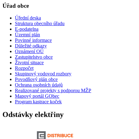
Úřad obce
Úřední deska
Struktura obecního úřadu
E-podatelna
Územní plán
Povinné informace
Důležité odkazy
Oznámení OÚ
Zastupitelstvo obce
Životní situace
Rozpočet
Skupinový vodovod rozbory
Povodňový plán obce
Ochrana osobních údajů
Realizované projekty s podporou MŽP
Mapový portál GObec
Program kastrace koček
Odstávky elektřiny