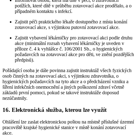
Informovat osobu, která má dítě v péči, o zdravotních
potížích, které dítě v průběhu zotavovací akce prodělalo, a o
případném kontaktu s infekcí.
Zajistit péči praktického lékaře dostupného z místa konání
zotavovací akce, s výjimkou putovní zotavovací akce.
Zajistit vybavení lékárničky pro zotavovací akci podle druhu
akce (minimální rozsah vybavení lékárničky je uveden v
příloze č. 4 k vyhlášce č. 106/2001 Sb., o hygienických
požadavcích na zotavovací akce pro děti, ve znění pozdějších
předpisů).
Pořádající osoba je dále povinna zajistit instruktáž všech fyzických
osob činných na zotavovací akci, s výjimkou zdravotníka, o
hygienických požadavcích na tyto akce a o předcházení vzniku a
šíření infekčních onemocnění a jiných poškození zdraví včetně
základů první pomoci, pokud se takové instruktáže doposud
nezúčastnily.
16. Elektronická služba, kterou lze využít
Ohlášení lze zaslat elektronickou poštou na místně příslušné územní
pracoviště krajské hygienické stanice v místě konání zotavovací
akce.