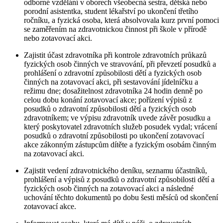
odborné vzdělání v oborech všeobecná sestra, dětská nebo
porodní asistentka, student lékařství po ukončení třetího
ročníku, a fyzická osoba, která absolvovala kurz první pomoci
se zaměřením na zdravotnickou činnost při škole v přírodě
nebo zotavovací akci.
Zajistit účast zdravotníka při kontrole zdravotních průkazů
fyzických osob činných ve stravování, při převzetí posudků a
prohlášení o zdravotní způsobilosti dětí a fyzických osob
činných na zotavovací akci, při sestavování jídelníčku a
režimu dne; dosažitelnost zdravotníka 24 hodin denně po
celou dobu konání zotavovací akce; pořízení výpisů z
posudků o zdravotní způsobilosti dětí a fyzických osob
zdravotníkem; ve výpisu zdravotník uvede závěr posudku a
který poskytovatel zdravotních služeb posudek vydal; vrácení
posudků o zdravotní způsobilosti po ukončení zotavovací
akce zákonným zástupcům dítěte a fyzickým osobám činným
na zotavovací akci.
Zajistit vedení zdravotnického deníku, seznamu účastníků,
prohlášení a výpisů z posudků o zdravotní způsobilosti dětí a
fyzických osob činných na zotavovací akci a následné
uchování těchto dokumentů po dobu šesti měsíců od skončení
zotavovací akce.