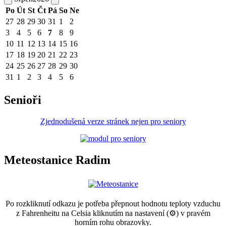
Po
Út
St
Čt
Pá
So
Ne
27
28
29
30
31
1
2
3
4
5
6
7
8
9
10
11
12
13
14
15
16
17
18
19
20
21
22
23
24
25
26
27
28
29
30
31
1
2
3
4
5
6
Senioři
Zjednodušená verze stránek nejen pro seniory
Meteostanice Radim
Po rozkliknutí odkazu je potřeba přepnout hodnotu teploty vzduchu
z Fahrenheitu na Celsia kliknutím na nastavení (⚙) v pravém
horním rohu obrazovky.