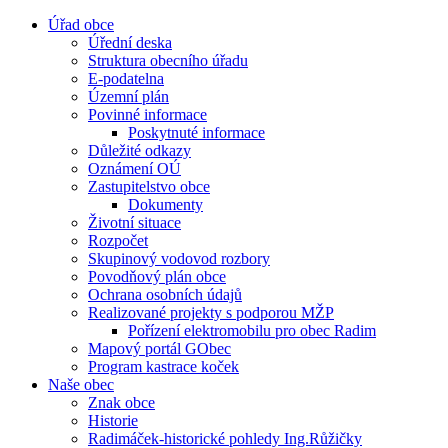
Úřad obce
Úřední deska
Struktura obecního úřadu
E-podatelna
Územní plán
Povinné informace
Poskytnuté informace
Důležité odkazy
Oznámení OÚ
Zastupitelstvo obce
Dokumenty
Životní situace
Rozpočet
Skupinový vodovod rozbory
Povodňový plán obce
Ochrana osobních údajů
Realizované projekty s podporou MŽP
Pořízení elektromobilu pro obec Radim
Mapový portál GObec
Program kastrace koček
Naše obec
Znak obce
Historie
Radimáček-historické pohledy Ing.Růžičky