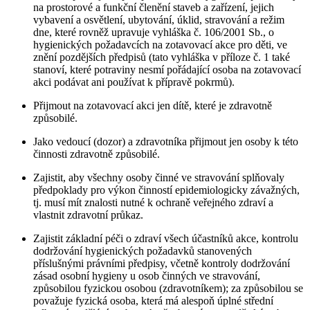
na prostorové a funkční členění staveb a zařízení, jejich
vybavení a osvětlení, ubytování, úklid, stravování a režim
dne, které rovněž upravuje vyhláška č. 106/2001 Sb., o
hygienických požadavcích na zotavovací akce pro děti, ve
znění pozdějších předpisů (tato vyhláška v příloze č. 1 také
stanoví, které potraviny nesmí pořádající osoba na zotavovací
akci podávat ani používat k přípravě pokrmů).
Přijmout na zotavovací akci jen dítě, které je zdravotně
způsobilé.
Jako vedoucí (dozor) a zdravotníka přijmout jen osoby k této
činnosti zdravotně způsobilé.
Zajistit, aby všechny osoby činné ve stravování splňovaly
předpoklady pro výkon činností epidemiologicky závažných,
tj. musí mít znalosti nutné k ochraně veřejného zdraví a
vlastnit zdravotní průkaz.
Zajistit základní péči o zdraví všech účastníků akce, kontrolu
dodržování hygienických požadavků stanovených
příslušnými právními předpisy, včetně kontroly dodržování
zásad osobní hygieny u osob činných ve stravování,
způsobilou fyzickou osobou (zdravotníkem); za způsobilou se
považuje fyzická osoba, která má alespoň úplné střední