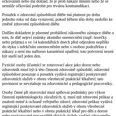
očkováním nebo má doklad, že je proti nákaze imunní nebo že se
nemůže očkování podrobit pro trvalou kontraindikaci.
Posudek o zdravotní způsobilosti dítěte má platnost po dobu
jednoho roku od data vystavení, pokud během této doby nedošlo ke
změně zdravotní způsobilosti dítěte.
Dalším dokladem je písemné prohlášení zákonného zástupce dítěte o
tom, že dítě nejeví známky akutního onemocnění (např. horečky
nebo průjmu) a ve 14 kalendářních dnech před odjezdem nepřišlo
do styku s infekčním onemocněním nebo s osobou podezřelou z
nákazy a není mu nařízeno karanténní opatření; toto potvrzení nesmí
být starší než jeden den.
Fyzické osoby účastnící se zotavovací akce jako dozor nebo
zdravotník musí být k této činnosti zdravotně způsobilé; zdravotní
způsobilost posuzuje a posudek vydává registrující poskytovatel
zdravotních služeb v oboru všeobecné praktické lékařství; tato
povinnost se nevztahuje na zdravotnické a pedagogické pracovníky.
Osoby činné při stravování musí splňovat podmínky pro výkon
činností epidemiologicky závažných, tj. musí mít zdravotní průkaz a
znalosti nutné k ochraně veřejného zdraví; zdravotní průkaz vydává
registrující poskytovatel zdravotních služeb v oboru všeobecné
praktické lékařství nebo v oboru praktický lékař pro děti a dorost
nebo poskytovatel pracovnělékařských služeb; vydání zdravotního