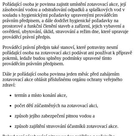
Pořádající osoba je povinna zajistit umístění zotavovací akce, její
zásobování vodou a odstraňování odpadků a splaškových vod v
souladu s hygienickými požadavky upravenými prováděcím
právním předpisem, a dále dodržet hygienické požadavky na
prostorové a funkční členění staveb a zařízení, jejich vybavení a
osvětlení, ubytování, úklid, stravování a režim dne, které upravuje
prováděcí právní předpis.
Prováděcí právní předpis také stanoví, které potraviny nesmí
pořádající osoba na zotavovací akci podávat ani používat k přípravě
pokrmů, ledaže budou splněny podmínky upravené tímto
prováděcím právním předpisem.
Dále je pořádající osoba povinna jeden měsíc před zahájením
zotavovací akce ohlásit příslušnému orgánu ochrany veřejného
zdraví:
termín a místo konání akce,
počet dětí zúčastněných na zotavovací akci,
způsob jejího zabezpečení pitnou vodou a
způsob zajištění stravování účastníků zotavovací akce.