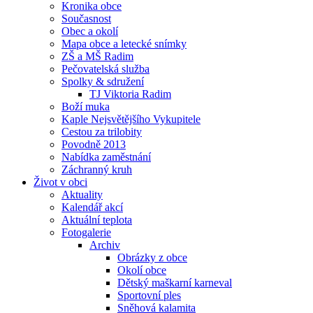
Kronika obce
Současnost
Obec a okolí
Mapa obce a letecké snímky
ZŠ a MŠ Radim
Pečovatelská služba
Spolky & sdružení
TJ Viktoria Radim
Boží muka
Kaple Nejsvětějšího Vykupitele
Cestou za trilobity
Povodně 2013
Nabídka zaměstnání
Záchranný kruh
Život v obci
Aktuality
Kalendář akcí
Aktuální teplota
Fotogalerie
Archiv
Obrázky z obce
Okolí obce
Dětský maškarní karneval
Sportovní ples
Sněhová kalamita