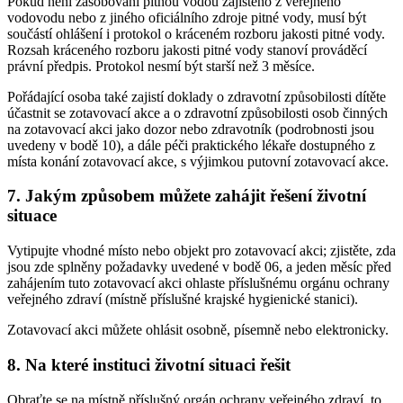
Pokud není zásobování pitnou vodou zajištěno z veřejného
vodovodu nebo z jiného oficiálního zdroje pitné vody, musí být
součástí ohlášení i protokol o kráceném rozboru jakosti pitné vody.
Rozsah kráceného rozboru jakosti pitné vody stanoví prováděcí
právní předpis. Protokol nesmí být starší než 3 měsíce.
Pořádající osoba také zajistí doklady o zdravotní způsobilosti dítěte
účastnit se zotavovací akce a o zdravotní způsobilosti osob činných
na zotavovací akci jako dozor nebo zdravotník (podrobnosti jsou
uvedeny v bodě 10), a dále péči praktického lékaře dostupného z
místa konání zotavovací akce, s výjimkou putovní zotavovací akce.
7. Jakým způsobem můžete zahájit řešení životní
situace
Vytipujte vhodné místo nebo objekt pro zotavovací akci; zjistěte, zda
jsou zde splněny požadavky uvedené v bodě 06, a jeden měsíc před
zahájením tuto zotavovací akci ohlaste příslušnému orgánu ochrany
veřejného zdraví (místně příslušné krajské hygienické stanici).
Zotavovací akci můžete ohlásit osobně, písemně nebo elektronicky.
8. Na které instituci životní situaci řešit
Obraťte se na místně příslušný orgán ochrany veřejného zdraví, to