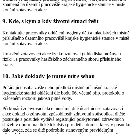
znamená na územní pracoviště krajské hygienické stanice v místě
konání zotavovací akce.
9. Kde, s kým a kdy životní situaci řešit
Kontaktujte pracovníky oddělení hygieny dětí a mladistvých místně
příslušného územního pracoviště krajské hygienické stanice v místě
konání zotavovací akce.
Umístění zotavovací akce lze konzultovat (z hlediska možných
rizik) i s pracovníky hasičského záchranného sboru příslušného
kraje.
10. Jaké doklady je nutné mít s sebou
Pořádající osoba zašle nebo předloží místně příslušné krajské
hygienické stanici ohlášení dle bodu 06, včetně příp. protokolu o
kráceném rozboru jakosti pitné vody.
Při konání zotavovací akce musí mít dítě účastnící se zotavovací
akce doklad o zdravotní způsobilosti; zdravotní způsobilost dítěte
posuzuje a posudek vydává registrující poskytovatel zdravotních
služeb v oboru praktické lékařství pro děti a dorost, který v posudku
dále uvede, zda se dítě podrobilo stanoveným pravidelným