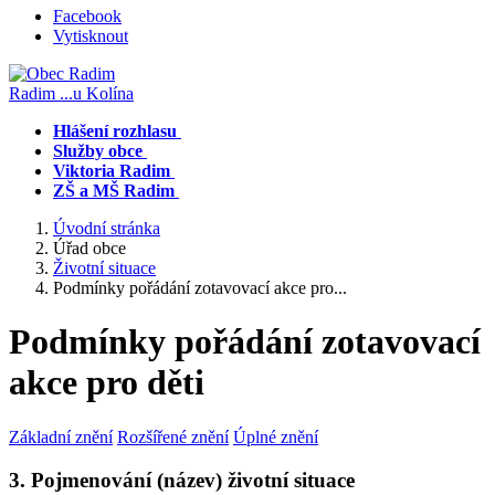
Facebook
Vytisknout
Radim
...u Kolína
Hlášení rozhlasu
Služby obce
Viktoria Radim
ZŠ a MŠ Radim
Úvodní stránka
Úřad obce
Životní situace
Podmínky pořádání zotavovací akce pro...
Podmínky pořádání zotavovací
akce pro děti
Základní znění
Rozšířené znění
Úplné znění
3. Pojmenování (název) životní situace