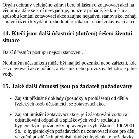
Orgán ochrany veřejného zdraví bere ohlášení o zotavovací akci na
vědomí a dále se k ní nevyjadřuje; pouze v případě, že k místu a
způsobu konání zotavovací akce zaujme negativní stanovisko, zahájí
správní řízení k vydání rozhodnutí o zákazu konání zotavovací akce.
14. Kteří jsou další účastníci (dotčení) řešení životní
situace
Další účastníci postupu nejsou stanoveni.
Nepřímým účastníkem může být majitel pozemku nebo zařízení, kde
se zotavovací akce pořádá, a vlastník nebo provozovatel zdroje pitné
vody.
15. Jaké další činnosti jsou po žadateli požadovány
Zajistit příslušné doklady (posudky a prohlášení) od dětí a
fyzických osob účastnících se zotavovací akce.
Zajistit umístění zotavovací akce, její zásobování vodou a
odstraňování odpadků a splaškových vod v souladu s
hygienickými požadavky upravenými vyhláškou č. 106/2001
Sb., o hygienických požadavcích na zotavovací akce pro děti,
ve znění pozdějších předpisů; dodržet hygienické požadavky