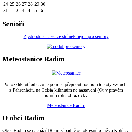
24
25
26
27
28
29
30
31
1
2
3
4
5
6
Senioři
Zjednodušená verze stránek nejen pro seniory
Meteostanice Radim
Po rozkliknutí odkazu je potřeba přepnout hodnotu teploty vzduchu
z Fahrenheitu na Celsia kliknutím na nastavení (⚙) v pravém
horním rohu obrazovky.
Meteostanice Radim
O obci Radim
Obec Radim se nachází 18 km západně od okresního města Kolína,