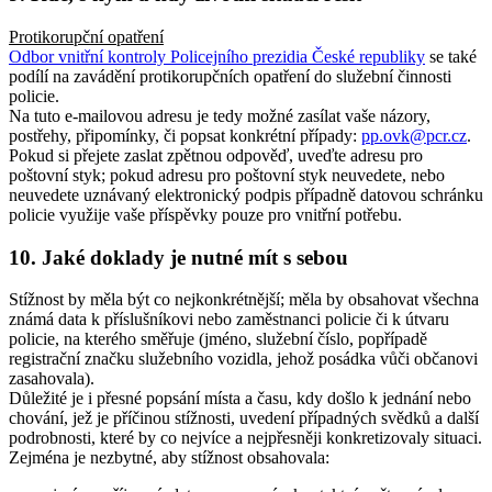
Protikorupční opatření
Odbor vnitřní kontroly Policejního prezidia České republiky
se také
podílí na zavádění protikorupčních opatření do služební činnosti
policie.
Na tuto e-mailovou adresu je tedy možné zasílat vaše názory,
postřehy, připomínky, či popsat konkrétní případy:
pp.ovk@pcr.cz
.
Pokud si přejete zaslat zpětnou odpověď, uveďte adresu pro
poštovní styk; pokud adresu pro poštovní styk neuvedete, nebo
neuvedete uznávaný elektronický podpis případně datovou schránku
policie využije vaše příspěvky pouze pro vnitřní potřebu.
10. Jaké doklady je nutné mít s sebou
Stížnost by měla být co nejkonkrétnější; měla by obsahovat všechna
známá data k příslušníkovi nebo zaměstnanci policie či k útvaru
policie, na kterého směřuje (jméno, služební číslo, popřípadě
registrační značku služebního vozidla, jehož posádka vůči občanovi
zasahovala).
Důležité je i přesné popsání místa a času, kdy došlo k jednání nebo
chování, jež je příčinou stížnosti, uvedení případných svědků a další
podrobnosti, které by co nejvíce a nejpřesněji konkretizovaly situaci.
Zejména je nezbytné, aby stížnost obsahovala: