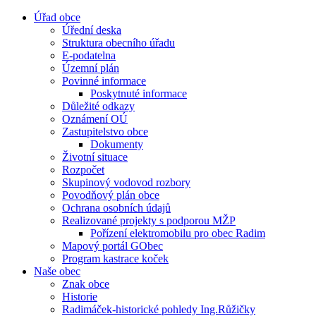
Úřad obce
Úřední deska
Struktura obecního úřadu
E-podatelna
Územní plán
Povinné informace
Poskytnuté informace
Důležité odkazy
Oznámení OÚ
Zastupitelstvo obce
Dokumenty
Životní situace
Rozpočet
Skupinový vodovod rozbory
Povodňový plán obce
Ochrana osobních údajů
Realizované projekty s podporou MŽP
Pořízení elektromobilu pro obec Radim
Mapový portál GObec
Program kastrace koček
Naše obec
Znak obce
Historie
Radimáček-historické pohledy Ing.Růžičky