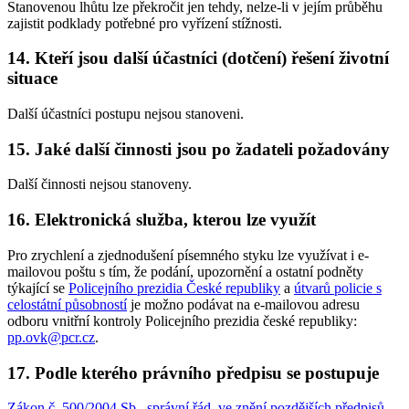
Stanovenou lhůtu lze překročit jen tehdy, nelze-li v jejím průběhu
zajistit podklady potřebné pro vyřízení stížnosti.
14. Kteří jsou další účastníci (dotčení) řešení životní
situace
Další účastníci postupu nejsou stanoveni.
15. Jaké další činnosti jsou po žadateli požadovány
Další činnosti nejsou stanoveny.
16. Elektronická služba, kterou lze využít
Pro zrychlení a zjednodušení písemného styku lze využívat i e-
mailovou poštu s tím, že podání, upozornění a ostatní podněty
týkající se
Policejního prezidia České republiky
a
útvarů policie s
celostátní působností
je možno podávat na e-mailovou adresu
odboru vnitřní kontroly Policejního prezidia české republiky:
pp.ovk@pcr.cz
.
17. Podle kterého právního předpisu se postupuje
Zákon č. 500/2004 Sb., správní řád, ve znění pozdějších předpisů