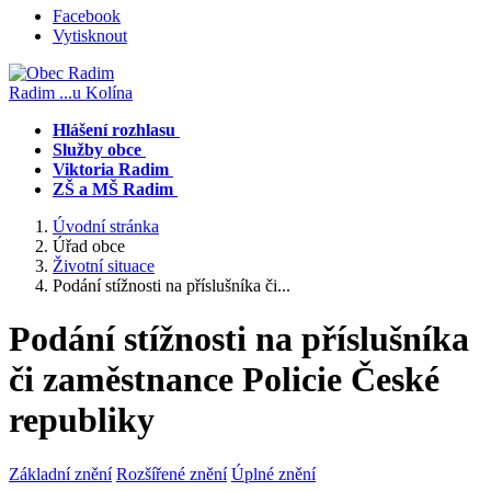
Facebook
Vytisknout
Radim
...u Kolína
Hlášení rozhlasu
Služby obce
Viktoria Radim
ZŠ a MŠ Radim
Úvodní stránka
Úřad obce
Životní situace
Podání stížnosti na příslušníka či...
Podání stížnosti na příslušníka
či zaměstnance Policie České
republiky
Základní znění
Rozšířené znění
Úplné znění