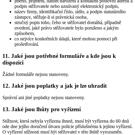
jméno, příjmení, datum narození a kontaktní poštovní adresu a
podpis stěžovatele nebo uznávaný elektronický podpis,
název firmy, identifikační číslo, sídlo, a podpis statutárního
zástupce, stěžuje-li si právnická osoba,
stručný popis toho, čeho se stěžovatel domáhá, případně
uvedení, jaké právo stěžovatele bylo porušeno a jakým
způsobem,
co nejvíce konkrétních údajů, které mohou pomoci při
prošetřování.
11. Jaké jsou potřebné formuláře a kde jsou k
dispozici
Žádné formuláře nejsou stanoveny.
12. Jaké jsou poplatky a jak je lze uhradit
Správní ani jiné poplatky nejsou stanoveny.
13. Jaké jsou lhůty pro vyřízení
Stížnost, která nebyla vyřízena ihned, musí být vyřízena do 60 dnů
ode dne jejího doručení útvaru policie příslušnému k jejímu vyřízení.
O vyřízení stížnosti musí být stěžovatel v této lhůtě vyrozuměn.