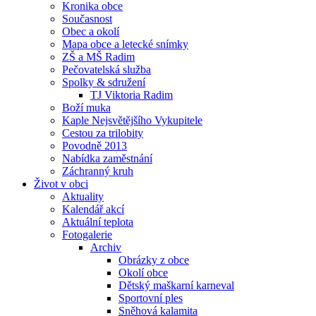
Kronika obce
Současnost
Obec a okolí
Mapa obce a letecké snímky
ZŠ a MŠ Radim
Pečovatelská služba
Spolky & sdružení
TJ Viktoria Radim
Boží muka
Kaple Nejsvětějšího Vykupitele
Cestou za trilobity
Povodně 2013
Nabídka zaměstnání
Záchranný kruh
Život v obci
Aktuality
Kalendář akcí
Aktuální teplota
Fotogalerie
Archiv
Obrázky z obce
Okolí obce
Dětský maškarní karneval
Sportovní ples
Sněhová kalamita