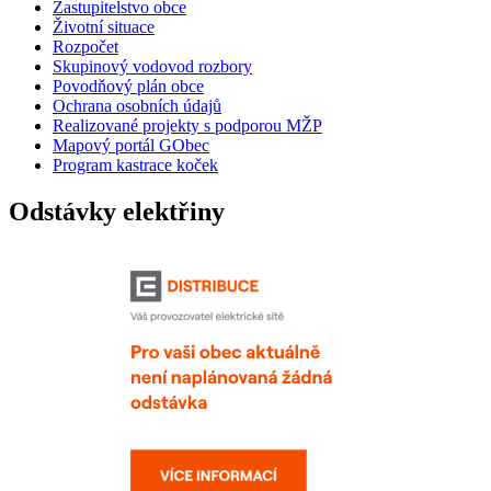
Zastupitelstvo obce
Životní situace
Rozpočet
Skupinový vodovod rozbory
Povodňový plán obce
Ochrana osobních údajů
Realizované projekty s podporou MŽP
Mapový portál GObec
Program kastrace koček
Odstávky elektřiny