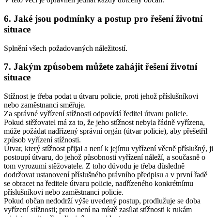
6. Jaké jsou podmínky a postup pro řešení životní
situace
Splnění všech požadovaných náležitostí.
7. Jakým způsobem můžete zahájit řešení životní
situace
Stížnost je třeba podat u útvaru policie, proti jehož příslušníkovi
nebo zaměstnanci směřuje.
Za správné vyřízení stížnosti odpovídá ředitel útvaru policie.
Pokud stěžovatel má za to, že jeho stížnost nebyla řádně vyřízena,
může požádat nadřízený správní orgán (útvar policie), aby přešetřil
způsob vyřízení stížnosti.
Útvar, který stížnost přijal a není k jejímu vyřízení věcně příslušný, ji
postoupí útvaru, do jehož působnosti vyřízení náleží, a současně o
tom vyrozumí stěžovatele. Z toho důvodu je třeba důsledně
dodržovat ustanovení příslušného právního předpisu a v první řadě
se obracet na ředitele útvaru policie, nadřízeného konkrétnímu
příslušníkovi nebo zaměstnanci policie.
Pokud občan nedodrží výše uvedený postup, prodlužuje se doba
vyřízení stížnosti; proto není na místě zasílat stížnosti k rukám