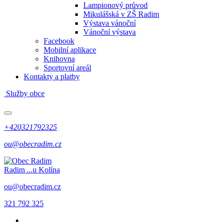
Lampionový průvod
Mikulášská v ZŠ Radim
Výstava vánoční
Vánoční výstava
Facebook
Mobilní aplikace
Knihovna
Sportovní areál
Kontakty a platby
Služby obce
+420321792325
ou@obecradim.cz
Radim
...u Kolína
ou@obecradim.cz
321 792 325