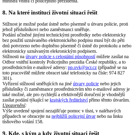
ministra vnitra či policejního prezidenta.
8. Na které instituci životní situaci řešit
Stížnost je možné podat ústně nebo písemně u útvaru policie, proti
jehož příslušníkovi nebo zaměstnanci směřuje.
Podání učiněné jinými technickými prostředky nebo elektornicky
bez použití uznávaného elektronického podpisu musí být do pěti
dnů potvrzeno nebo doplněno písemně či ústně do protokolu a nebo
elektronicky uznávaným elekronickým podpisem.
Stížnosti na
útvary policie s celostátní působností
můžete zasílat na
Odbor vnitřní kontroly Policejního prezidia České republiky, a to
prostřednictvím e-mailové adresy:
pp.ovk@pcr.cz
(případně se na
toto pracoviště můžete obracet také telefonicky na čísle: 974 827
301).
Vyřízení stížností směřujících na jiné
útvary policie
nebo jejich
příslušníky či zaměstnance prostřednictvím této e-mailové adresy je
také možné, ale pro rychlejší a efektivnější doručení je vhodnější
zasílat podání týkající se
krajských ředitelství
přímo těmto útvarům.
Upozornění
:
Výše uvedené spojení nezajišťuje pomoc v tísni, v naléhavých
případech se obracejte na
nejbližší policejní útvar
nebo na linku
tísňového volání 158.
9. Kde, s kým a kdy životní situaci řešit