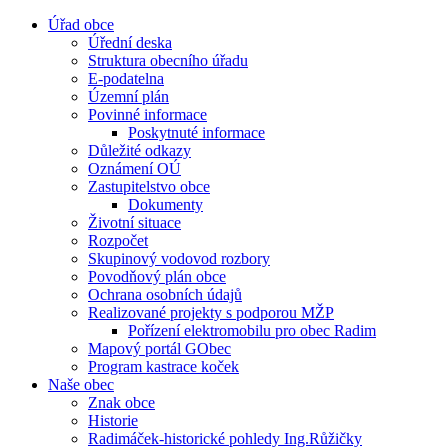
Úřad obce
Úřední deska
Struktura obecního úřadu
E-podatelna
Územní plán
Povinné informace
Poskytnuté informace
Důležité odkazy
Oznámení OÚ
Zastupitelstvo obce
Dokumenty
Životní situace
Rozpočet
Skupinový vodovod rozbory
Povodňový plán obce
Ochrana osobních údajů
Realizované projekty s podporou MŽP
Pořízení elektromobilu pro obec Radim
Mapový portál GObec
Program kastrace koček
Naše obec
Znak obce
Historie
Radimáček-historické pohledy Ing.Růžičky