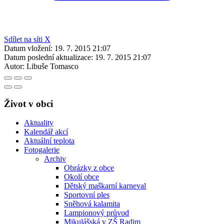
Sdílet na síti X
Datum vložení:
19. 7. 2015 21:07
Datum poslední aktualizace:
19. 7. 2015 21:07
Autor:
Libuše Tomasco
Život v obci
Aktuality
Kalendář akcí
Aktuální teplota
Fotogalerie
Archiv
Obrázky z obce
Okolí obce
Dětský maškarní karneval
Sportovní ples
Sněhová kalamita
Lampionový průvod
Mikulášská v ZŠ Radim