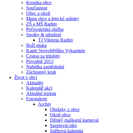
Kronika obce
Současnost
Obec a okolí
Mapa obce a letecké snímky
ZŠ a MŠ Radim
Pečovatelská služba
Spolky & sdružení
TJ Viktoria Radim
Boží muka
Kaple Nejsvětějšího Vykupitele
Cestou za trilobity
Povodně 2013
Nabídka zaměstnání
Záchranný kruh
Život v obci
Aktuality
Kalendář akcí
Aktuální teplota
Fotogalerie
Archiv
Obrázky z obce
Okolí obce
Dětský maškarní karneval
Sportovní ples
Sněhová kalamita