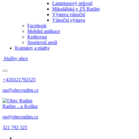
Lampionový průvod
Mikulášská v ZŠ Radim
Výstava vánoční
Vánoční výstava
Facebook
Mobilní aplikace
Knihovna
Sportovní areál
Kontakty a platby
Služby obce
+420321792325
ou@obecradim.cz
Radim
...u Kolína
ou@obecradim.cz
321 792 325