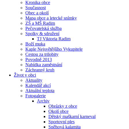
Kronika obce
Současnost
Obec a okolí
Mapa obce a letecké snímky
ZŠ a MŠ Radim
Pečovatelská služba
Spolky & sdružení
TJ Viktoria Radim
Boží muka
Kaple Nejsvětějšího Vykupitele
Cestou za trilobity
Povodně 2013
Nabídka zaměstnání
Záchranný kruh
Život v obci
Aktuality
Kalendář akcí
Aktuální teplota
Fotogalerie
Archiv
Obrázky z obce
Okolí obce
Dětský maškarní karneval
Sportovní ples
Sněhová kalamita