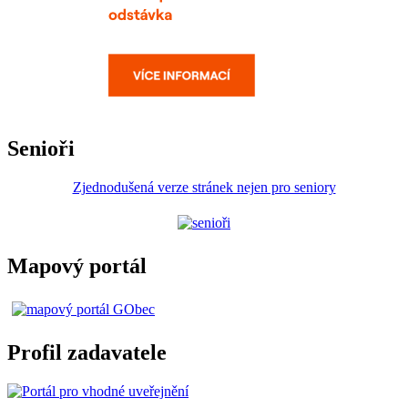
Senioři
Zjednodušená verze stránek nejen pro seniory
Mapový portál
Profil zadavatele