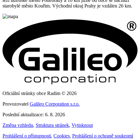
leží lázeňské město Poděbrady a 10 km jižně od obce se nachází
starobylé město Kouřim. Východní okraj Prahy je vzdálen 26 km.
Oficiální stránky obce Radim © 2026
Provozovatel
Galileo Corporation s.r.o.
Poslední aktualizace: 6. 8. 2026
Změna vzhledu
,
Struktura stránek
,
Vytisknout
Prohlášení o přístupnosti
,
Cookies
,
Prohlášení o ochraně soukromí