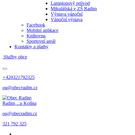
Lampionový průvod
Mikulášská v ZŠ Radim
Výstava vánoční
Vánoční výstava
Facebook
Mobilní aplikace
Knihovna
Sportovní areál
Kontakty a platby
Služby obce
+420321792325
ou@obecradim.cz
Radim
...u Kolína
ou@obecradim.cz
321 792 325