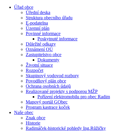
Úřad obce
Úřední deska
Struktura obecního úřadu
E-podatelna
Územní plán
Povinné informace
Poskytnuté informace
Důležité odkazy
Oznámení OÚ
Zastupitelstvo obce
Dokumenty
Životní situace
Rozpočet
Skupinový vodovod rozbory
Povodňový plán obce
Ochrana osobních údajů
Realizované projekty s podporou MŽP
Pořízení elektromobilu pro obec Radim
Mapový portál GObec
Program kastrace koček
Naše obec
Znak obce
Historie
Radimáček-historické pohledy Ing.Růžičky