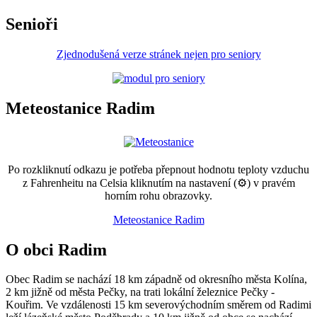
Senioři
Zjednodušená verze stránek nejen pro seniory
Meteostanice Radim
Po rozkliknutí odkazu je potřeba přepnout hodnotu teploty vzduchu
z Fahrenheitu na Celsia kliknutím na nastavení (⚙) v pravém
horním rohu obrazovky.
Meteostanice Radim
O obci Radim
Obec Radim se nachází 18 km západně od okresního města Kolína,
2 km jižně od města Pečky, na trati lokální železnice Pečky -
Kouřim. Ve vzdálenosti 15 km severovýchodním směrem od Radimi