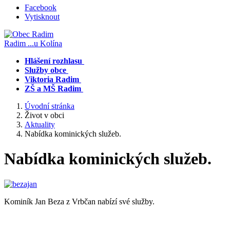
Facebook
Vytisknout
Radim
...u Kolína
Hlášení rozhlasu
Služby obce
Viktoria Radim
ZŠ a MŠ Radim
Úvodní stránka
Život v obci
Aktuality
Nabídka kominických služeb.
Nabídka kominických služeb.
Kominík Jan Beza z Vrbčan nabízí své služby.