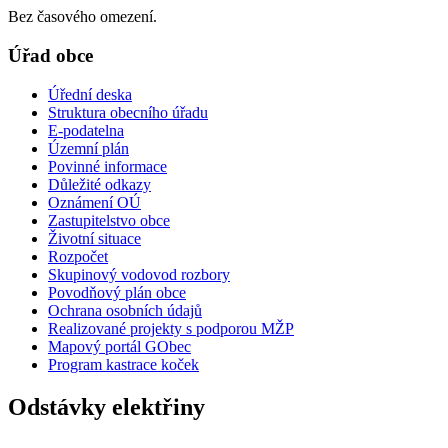
Bez časového omezení.
Úřad obce
Úřední deska
Struktura obecního úřadu
E-podatelna
Územní plán
Povinné informace
Důležité odkazy
Oznámení OÚ
Zastupitelstvo obce
Životní situace
Rozpočet
Skupinový vodovod rozbory
Povodňový plán obce
Ochrana osobních údajů
Realizované projekty s podporou MŽP
Mapový portál GObec
Program kastrace koček
Odstávky elektřiny