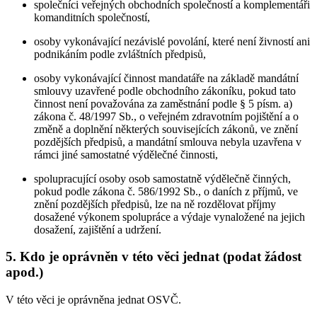
společníci veřejných obchodních společností a komplementáři
komanditních společností,
osoby vykonávající nezávislé povolání, které není živností ani
podnikáním podle zvláštních předpisů,
osoby vykonávající činnost mandatáře na základě mandátní
smlouvy uzavřené podle obchodního zákoníku, pokud tato
činnost není považována za zaměstnání podle § 5 písm. a)
zákona č. 48/1997 Sb., o veřejném zdravotním pojištění a o
změně a doplnění některých souvisejících zákonů, ve znění
pozdějších předpisů, a mandátní smlouva nebyla uzavřena v
rámci jiné samostatné výdělečné činnosti,
spolupracující osoby osob samostatně výdělečně činných,
pokud podle zákona č. 586/1992 Sb., o daních z příjmů, ve
znění pozdějších předpisů, lze na ně rozdělovat příjmy
dosažené výkonem spolupráce a výdaje vynaložené na jejich
dosažení, zajištění a udržení.
5. Kdo je oprávněn v této věci jednat (podat žádost
apod.)
V této věci je oprávněna jednat OSVČ.