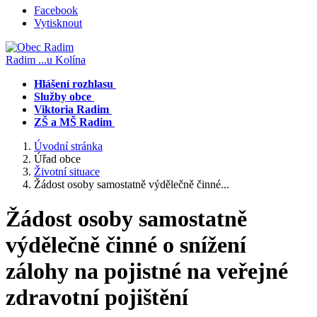
Facebook
Vytisknout
Radim
...u Kolína
Hlášení rozhlasu
Služby obce
Viktoria Radim
ZŠ a MŠ Radim
Úvodní stránka
Úřad obce
Životní situace
Žádost osoby samostatně výdělečně činné...
Žádost osoby samostatně
výdělečně činné o snížení
zálohy na pojistné na veřejné
zdravotní pojištění