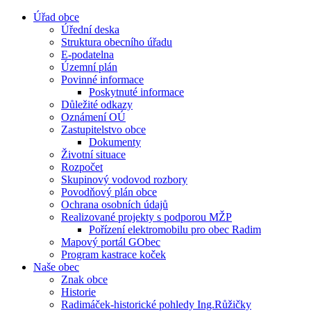
Úřad obce
Úřední deska
Struktura obecního úřadu
E-podatelna
Územní plán
Povinné informace
Poskytnuté informace
Důležité odkazy
Oznámení OÚ
Zastupitelstvo obce
Dokumenty
Životní situace
Rozpočet
Skupinový vodovod rozbory
Povodňový plán obce
Ochrana osobních údajů
Realizované projekty s podporou MŽP
Pořízení elektromobilu pro obec Radim
Mapový portál GObec
Program kastrace koček
Naše obec
Znak obce
Historie
Radimáček-historické pohledy Ing.Růžičky