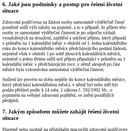
6. Jaké jsou podmínky a postup pro řešení životní
situace
Zdravotní pojišťovna na žádost osoby samostatně výdělečně činné
poměrně sníží výši zálohy na pojistné, a to v případě, že příjem této
osoby ze samostatné výdělečné činnosti je po odpočtu výdajů
vynaložených na dosažení, zajištění a udržení příjmu, který připadá
v průměru na 1 kalendářní měsíc v období od 1. ledna kalendářního
roku do konce kalendářního měsíce předcházejícího podání žádosti,
nejméně však v období 3 po sobě jdoucích kalendářních měsíců,
nejméně o jednu třetinu nižší než příjem připadající v průměru na 1
kalendářní měsíc v předcházejícím roce, v němž alespoň po část
měsíce byla vykonávána samostatná výdělečná činnost.
Snížení lze provést na dobu nejdéle do konce kalendářního měsíce,
který předchází kalendářnímu měsíci, v němž byl nebo měl být
podán přehled podle § 24 odst. 2 zákona č. 592/1992 Sb., o
pojistném na veřejné zdravotní pojištění, ve znění pozdějších
předpisů.
7. Jakým způsobem můžete zahájit řešení životní
situace
Písemně nebo osobně na příslušném pracovišti zdravotní pojišťovny