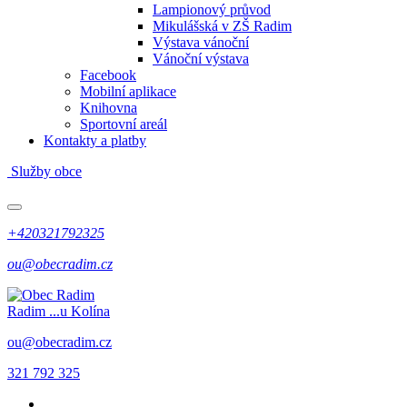
Lampionový průvod
Mikulášská v ZŠ Radim
Výstava vánoční
Vánoční výstava
Facebook
Mobilní aplikace
Knihovna
Sportovní areál
Kontakty a platby
Služby obce
+420321792325
ou@obecradim.cz
Radim
...u Kolína
ou@obecradim.cz
321 792 325