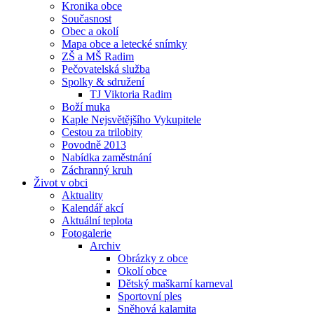
Kronika obce
Současnost
Obec a okolí
Mapa obce a letecké snímky
ZŠ a MŠ Radim
Pečovatelská služba
Spolky & sdružení
TJ Viktoria Radim
Boží muka
Kaple Nejsvětějšího Vykupitele
Cestou za trilobity
Povodně 2013
Nabídka zaměstnání
Záchranný kruh
Život v obci
Aktuality
Kalendář akcí
Aktuální teplota
Fotogalerie
Archiv
Obrázky z obce
Okolí obce
Dětský maškarní karneval
Sportovní ples
Sněhová kalamita