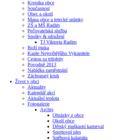
Kronika obce
Současnost
Obec a okolí
Mapa obce a letecké snímky
ZŠ a MŠ Radim
Pečovatelská služba
Spolky & sdružení
TJ Viktoria Radim
Boží muka
Kaple Nejsvětějšího Vykupitele
Cestou za trilobity
Povodně 2013
Nabídka zaměstnání
Záchranný kruh
Život v obci
Aktuality
Kalendář akcí
Aktuální teplota
Fotogalerie
Archiv
Obrázky z obce
Okolí obce
Dětský maškarní karneval
Sportovní ples
Sněhová kalamita