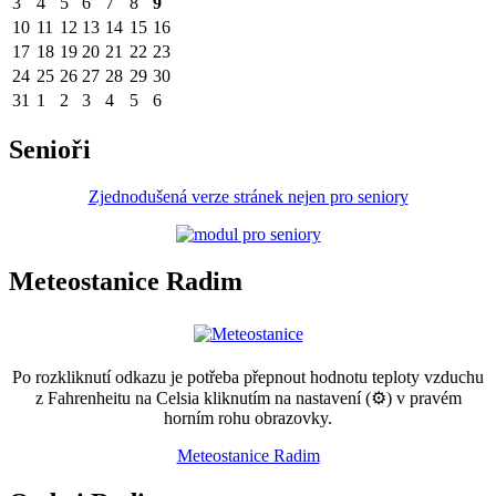
3
4
5
6
7
8
9
10
11
12
13
14
15
16
17
18
19
20
21
22
23
24
25
26
27
28
29
30
31
1
2
3
4
5
6
Senioři
Zjednodušená verze stránek nejen pro seniory
Meteostanice Radim
Po rozkliknutí odkazu je potřeba přepnout hodnotu teploty vzduchu
z Fahrenheitu na Celsia kliknutím na nastavení (⚙) v pravém
horním rohu obrazovky.
Meteostanice Radim