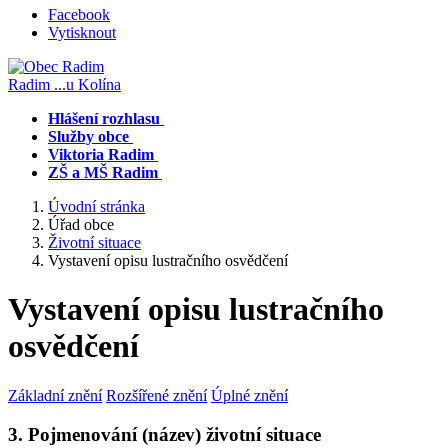
Facebook
Vytisknout
Radim
...u Kolína
Hlášení rozhlasu
Služby obce
Viktoria Radim
ZŠ a MŠ Radim
Úvodní stránka
Úřad obce
Životní situace
Vystavení opisu lustračního osvědčení
Vystavení opisu lustračního
osvědčení
Základní znění
Rozšířené znění
Úplné znění
3. Pojmenování (název) životní situace