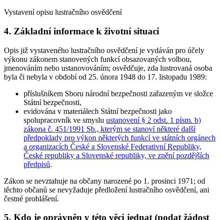
Vystavení opisu lustračního osvědčení
4. Základní informace k životní situaci
Opis již vystaveného lustračního osvědčení je vydáván pro účely
výkonu zákonem stanovených funkcí obsazovaných volbou,
jmenováním nebo ustanovováním; osvědčuje, zda lustrovaná osoba
byla či nebyla v období od 25. února 1948 do 17. listopadu 1989:
příslušníkem Sboru národní bezpečnosti zařazeným ve složce
Státní bezpečnosti,
evidována v materiálech Státní bezpečnosti jako
spolupracovník ve smyslu
ustanovení § 2 odst. 1 písm. b)
zákona č. 451/1991 Sb., kterým se stanoví některé další
předpoklady pro výkon některých funkcí ve státních orgánech
a organizacích České a Slovenské Federativní Republiky,
České republiky a Slovenské republiky, ve znění pozdějších
předpisů
.
Zákon se nevztahuje na občany narozené po 1. prosinci 1971; od
těchto občanů se nevyžaduje předložení lustračního osvědčení, ani
čestné prohlášení.
5. Kdo je oprávněn v této věci jednat (podat žádost