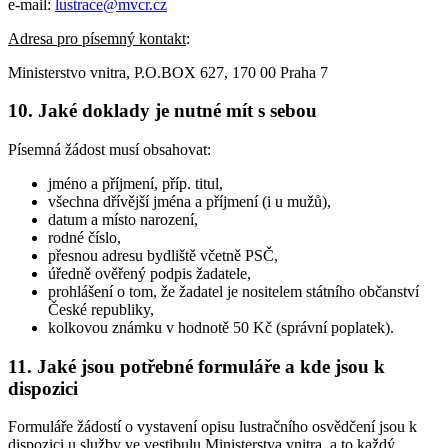
e-mail:
lustrace@mvcr.cz
Adresa pro písemný kontakt
:
Ministerstvo vnitra, P.O.BOX 627, 170 00 Praha 7
10. Jaké doklady je nutné mít s sebou
Písemná žádost musí obsahovat:
jméno a příjmení, příp. titul,
všechna dřívější jména a příjmení (i u mužů),
datum a místo narození,
rodné číslo,
přesnou adresu bydliště včetně PSČ,
úředně ověřený podpis žadatele,
prohlášení o tom, že žadatel je nositelem státního občanství
České republiky,
kolkovou známku v hodnotě 50 Kč (správní poplatek).
11. Jaké jsou potřebné formuláře a kde jsou k
dispozici
Formuláře žádostí o vystavení opisu lustračního osvědčení jsou k
dispozici u služby ve vestibulu Ministerstva vnitra, a to každý