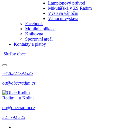
Lampionový průvod
Mikulášská v ZŠ Radim
Výstava vánoční
Vánoční výstava
Facebook
Mobilní aplikace
Knihovna
Sportovní areál
Kontakty a platby
Služby obce
+420321792325
ou@obecradim.cz
Radim
...u Kolína
ou@obecradim.cz
321 792 325