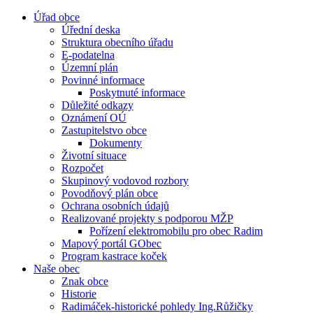
Úřad obce
Úřední deska
Struktura obecního úřadu
E-podatelna
Územní plán
Povinné informace
Poskytnuté informace
Důležité odkazy
Oznámení OÚ
Zastupitelstvo obce
Dokumenty
Životní situace
Rozpočet
Skupinový vodovod rozbory
Povodňový plán obce
Ochrana osobních údajů
Realizované projekty s podporou MŽP
Pořízení elektromobilu pro obec Radim
Mapový portál GObec
Program kastrace koček
Naše obec
Znak obce
Historie
Radimáček-historické pohledy Ing.Růžičky