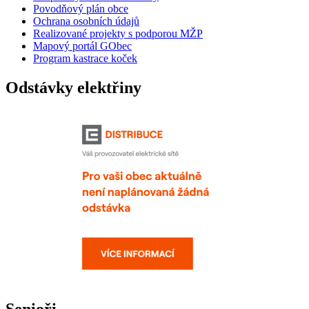
Povodňový plán obce
Ochrana osobních údajů
Realizované projekty s podporou MŽP
Mapový portál GObec
Program kastrace koček
Odstávky elektřiny
Senioři