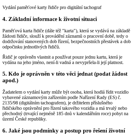
Vydání paměťové karty řidiče pro digitální tachograf
4. Základní informace k životní situaci
Paměťová karta řidiče (dále též "karta"), která se vydává na základě
žádosti řidiče, slouží k provádění záznamů o pracovní době, tedy o
dodržování stanovených dob řízení, bezpečnostních přestávek a dob
odpočinku jednotlivých řidičů.
Řidič je oprávněn vlastnit a používat pouze jednu kartu, která je
vydána na jeho jméno, není-li vadná a nevypršela-li její platnost.
5. Kdo je oprávněn v této věci jednat (podat žádost
apod.)
Žadatelem o vydání karty může být osoba, která hodlá řídit vozidlo
vybavené záznamovým zařízením podle Nařízení Rady (ES) č.
2135/98 (digitálním tachografem), je držitelem příslušného
řidičského oprávnění pro řízení takového vozidla a má trvalý nebo
přechodný (trvající nejméně 185 dnů v kalendářním roce) pobyt na
území České republiky.
6. Jaké jsou podmínky a postup pro řešení životní