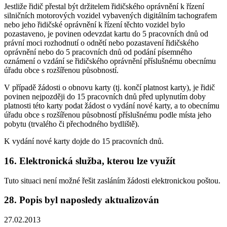
Jestliže řidič přestal být držitelem řidičského oprávnění k řízení
silničních motorových vozidel vybavených digitálním tachografem
nebo jeho řidičské oprávnění k řízení těchto vozidel bylo
pozastaveno, je povinen odevzdat kartu do 5 pracovních dnů od
právní moci rozhodnutí o odnětí nebo pozastavení řidičského
oprávnění nebo do 5 pracovních dnů od podání písemného
oznámení o vzdání se řidičského oprávnění příslušnému obecnímu
úřadu obce s rozšířenou působností.
V případě žádosti o obnovu karty (tj. končí platnost karty), je řidič
povinen nejpozději do 15 pracovních dnů před uplynutím doby
platnosti této karty podat žádost o vydání nové karty, a to obecnímu
úřadu obce s rozšířenou působností příslušnému podle místa jeho
pobytu (trvalého či přechodného bydliště).
K vydání nové karty dojde do 15 pracovních dnů.
16. Elektronická služba, kterou lze využít
Tuto situaci není možné řešit zasláním žádosti elektronickou poštou.
28. Popis byl naposledy aktualizován
27.02.2013