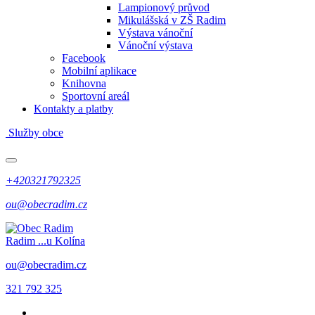
Lampionový průvod
Mikulášská v ZŠ Radim
Výstava vánoční
Vánoční výstava
Facebook
Mobilní aplikace
Knihovna
Sportovní areál
Kontakty a platby
Služby obce
+420321792325
ou@obecradim.cz
Radim
...u Kolína
ou@obecradim.cz
321 792 325