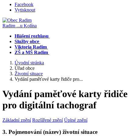
Facebook
Vytisknout
Radim
...u Kolína
Hlášení rozhlasu
Služby obce
Viktoria Radim
ZŠ a MŠ Radim
Úvodní stránka
Úřad obce
Životní situace
Vydání paměťové karty řidiče pro...
Vydání paměťové karty řidiče
pro digitální tachograf
Základní znění
Rozšířené znění
Úplné znění
3. Pojmenování (název) životní situace