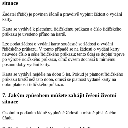
situace
Žadatel (řidič) je povinen řádně a pravdivě vyplnit žádost o vydání
karty.
Karta se vydává k platnému řidičskému průkazu a číslo řidičského
průkazu je uvedeno přímo na kartě.
Lze podat žádost o vydání karty současně se žádostí o vydání
řidičského průkazu. V tomto případě se na žádosti o vydání karty
neuvede číslo a série řidičského průkazu; tento údaj se doplní teprve
po výrobě řidičského průkazu, čímž ovšem dochází k mírnému
posunu doby vydání karty.
Karta se vydává nejdéle na dobu 5 let. Pokud je platnost řidičského
průkazu kratší než tato doba, omezí se platnost vydané karty na
dobu platnosti řidičského průkazu.
7. Jakým způsobem můžete zahájit řešení životní
situace
Osobním podáním řádně vyplněné žádosti u místně příslušného
úřadu.