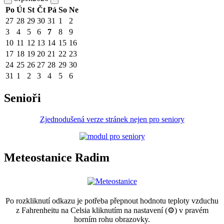
Po
Út
St
Čt
Pá
So
Ne
27
28
29
30
31
1
2
3
4
5
6
7
8
9
10
11
12
13
14
15
16
17
18
19
20
21
22
23
24
25
26
27
28
29
30
31
1
2
3
4
5
6
Senioři
Zjednodušená verze stránek nejen pro seniory
Meteostanice Radim
Po rozkliknutí odkazu je potřeba přepnout hodnotu teploty vzduchu
z Fahrenheitu na Celsia kliknutím na nastavení (⚙) v pravém
horním rohu obrazovky.