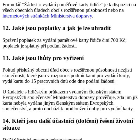
Formulář "Žádost o vydání paměťové karty řidiče" je k dispozici na
všech obecních úřadech obcí s rozšířenou působností nebo na
internetových stránkách Ministerstva dopravy
.
12. Jaké jsou poplatky a jak je lze uhradit
Správní poplatek za vydání paměťové karty řidiče činí 700 Kč;
poplatek je splatný při podání žádosti.
13. Jaké jsou lhůty pro vyřízení
Pokud příslušný obecní úřad obce s rozšířenou působností nezjistí
skutečnosti, které jsou v rozporu s podmínkami pro vydání karty,
vydá kartu do 15 pracovních dnů ode dne podání žádosti.
U žadatele s řidičským průkazem vydaným členským státem
Evropských společenství Ministerstvo dopravy prověřuje, zda jim již
karta nebyla vydána jiným členským státem Evropských
společenství, a proto dochází k prodloužení doby pro vydání karty.
14. Kteří jsou další účastníci (dotčení) řešení životní
situace
Další účastníci postupu nejsou stanoveni.