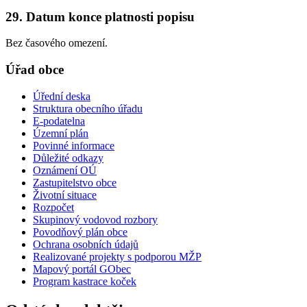
29. Datum konce platnosti popisu
Bez časového omezení.
Úřad obce
Úřední deska
Struktura obecního úřadu
E-podatelna
Územní plán
Povinné informace
Důležité odkazy
Oznámení OÚ
Zastupitelstvo obce
Životní situace
Rozpočet
Skupinový vodovod rozbory
Povodňový plán obce
Ochrana osobních údajů
Realizované projekty s podporou MŽP
Mapový portál GObec
Program kastrace koček