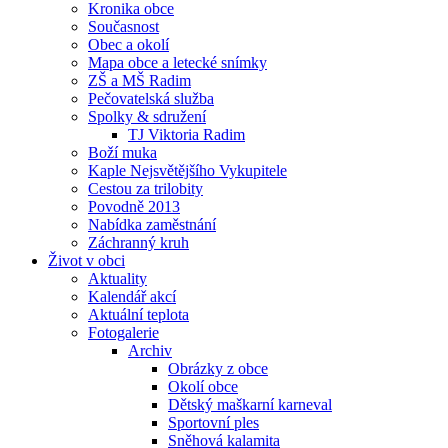
Kronika obce
Současnost
Obec a okolí
Mapa obce a letecké snímky
ZŠ a MŠ Radim
Pečovatelská služba
Spolky & sdružení
TJ Viktoria Radim
Boží muka
Kaple Nejsvětějšího Vykupitele
Cestou za trilobity
Povodně 2013
Nabídka zaměstnání
Záchranný kruh
Život v obci
Aktuality
Kalendář akcí
Aktuální teplota
Fotogalerie
Archiv
Obrázky z obce
Okolí obce
Dětský maškarní karneval
Sportovní ples
Sněhová kalamita