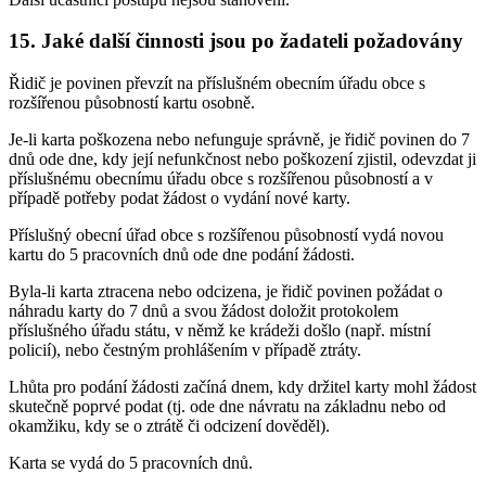
15. Jaké další činnosti jsou po žadateli požadovány
Řidič je povinen převzít na příslušném obecním úřadu obce s
rozšířenou působností kartu osobně.
Je-li karta poškozena nebo nefunguje správně, je řidič povinen do 7
dnů ode dne, kdy její nefunkčnost nebo poškození zjistil, odevzdat ji
příslušnému obecnímu úřadu obce s rozšířenou působností a v
případě potřeby podat žádost o vydání nové karty.
Příslušný obecní úřad obce s rozšířenou působností vydá novou
kartu do 5 pracovních dnů ode dne podání žádosti.
Byla-li karta ztracena nebo odcizena, je řidič povinen požádat o
náhradu karty do 7 dnů a svou žádost doložit protokolem
příslušného úřadu státu, v němž ke krádeži došlo (např. místní
policií), nebo čestným prohlášením v případě ztráty.
Lhůta pro podání žádosti začíná dnem, kdy držitel karty mohl žádost
skutečně poprvé podat (tj. ode dne návratu na základnu nebo od
okamžiku, kdy se o ztrátě či odcizení dověděl).
Karta se vydá do 5 pracovních dnů.