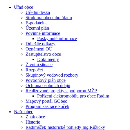
Úřad obce
Úřední deska
Struktura obecního úřadu
E-podatelna
Územní plán
Povinné informace
Poskytnuté informace
Důležité odkazy
Oznámení OÚ
Zastupitelstvo obce
Dokumenty
Životní situace
Rozpočet
Skupinový vodovod rozbory
Povodňový plán obce
Ochrana osobních údajů
Realizované projekty s podporou MŽP
Pořízení elektromobilu pro obec Radim
Mapový portál GObec
Program kastrace koček
Naše obec
Znak obce
Historie
Radimáček-historické pohledy Ing.Růžičky