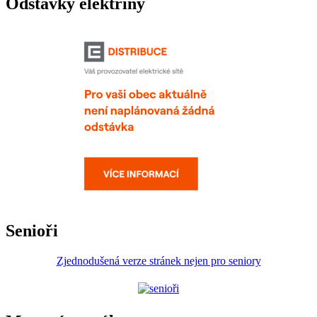
Odstávky elektřiny
Senioři
Zjednodušená verze stránek nejen pro seniory