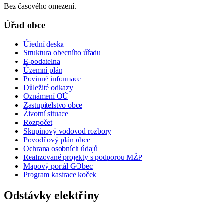
Bez časového omezení.
Úřad obce
Úřední deska
Struktura obecního úřadu
E-podatelna
Územní plán
Povinné informace
Důležité odkazy
Oznámení OÚ
Zastupitelstvo obce
Životní situace
Rozpočet
Skupinový vodovod rozbory
Povodňový plán obce
Ochrana osobních údajů
Realizované projekty s podporou MŽP
Mapový portál GObec
Program kastrace koček
Odstávky elektřiny