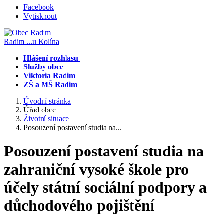
Facebook
Vytisknout
Radim
...u Kolína
Hlášení rozhlasu
Služby obce
Viktoria Radim
ZŠ a MŠ Radim
Úvodní stránka
Úřad obce
Životní situace
Posouzení postavení studia na...
Posouzení postavení studia na
zahraniční vysoké škole pro
účely státní sociální podpory a
důchodového pojištění