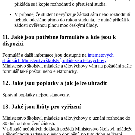
přikládá se i kopie rozhodnutí o přerušení studia.
V případě, že student nevyřizuje žádost sám nebo rozhodnutí
nebude odesláno přímo do rukou studenta, je nutné přiložit k
žádosti ověřenou plnou moc českými úřady.
11. Jaké jsou potřebné formuláře a kde jsou k
dispozici
Formulář a další informace jsou dostupné na
internetových
stránkách Ministerstva školství, mládeže a tělovýchovy
.
Ministerstvo školství, mládeže a tělovýchovy vám na požádání zašle
formulář také poštou nebo elektronicky.
12. Jaké jsou poplatky a jak je lze uhradit
Správní poplatky nejsou stanoveny.
13. Jaké jsou lhůty pro vyřízení
Ministerstvo školství, mládeže a tělovýchovy o uznání rozhodne do
30 dnů od doručení žádosti.
V případě neúplných dokladů požádá Ministerstvo školství, mládeže
a tělovýchovy žadatele o jejich doplnění, po tuto dobu se řízení