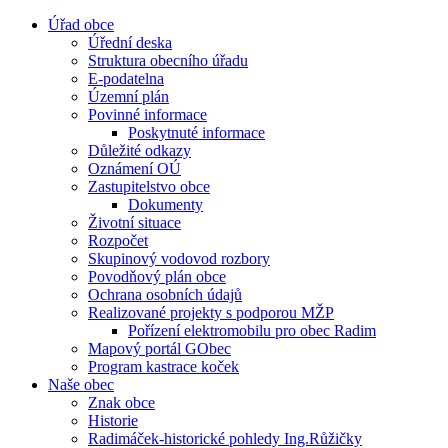
Úřad obce
Úřední deska
Struktura obecního úřadu
E-podatelna
Územní plán
Povinné informace
Poskytnuté informace
Důležité odkazy
Oznámení OÚ
Zastupitelstvo obce
Dokumenty
Životní situace
Rozpočet
Skupinový vodovod rozbory
Povodňový plán obce
Ochrana osobních údajů
Realizované projekty s podporou MŽP
Pořízení elektromobilu pro obec Radim
Mapový portál GObec
Program kastrace koček
Naše obec
Znak obce
Historie
Radimáček-historické pohledy Ing.Růžičky