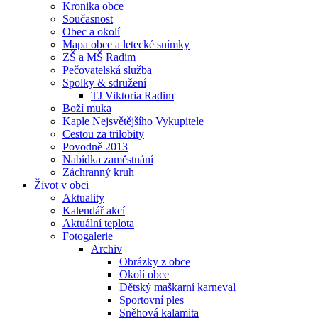
Kronika obce
Současnost
Obec a okolí
Mapa obce a letecké snímky
ZŠ a MŠ Radim
Pečovatelská služba
Spolky & sdružení
TJ Viktoria Radim
Boží muka
Kaple Nejsvětějšího Vykupitele
Cestou za trilobity
Povodně 2013
Nabídka zaměstnání
Záchranný kruh
Život v obci
Aktuality
Kalendář akcí
Aktuální teplota
Fotogalerie
Archiv
Obrázky z obce
Okolí obce
Dětský maškarní karneval
Sportovní ples
Sněhová kalamita