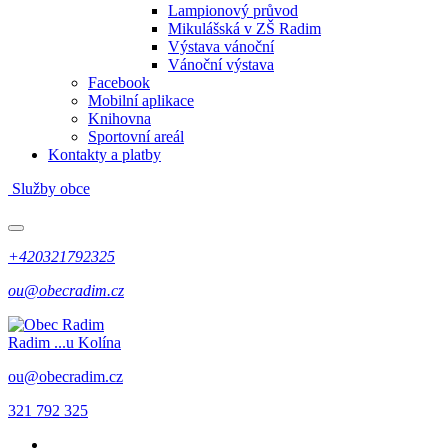
Lampionový průvod
Mikulášská v ZŠ Radim
Výstava vánoční
Vánoční výstava
Facebook
Mobilní aplikace
Knihovna
Sportovní areál
Kontakty a platby
Služby obce
+420321792325
ou@obecradim.cz
Radim
...u Kolína
ou@obecradim.cz
321 792 325