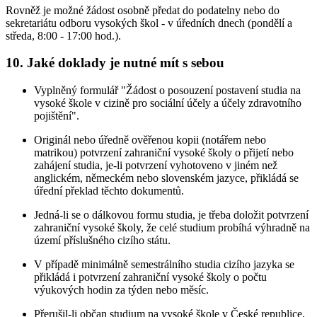
Rovněž je možné žádost osobně předat do podatelny nebo do
sekretariátu odboru vysokých škol - v úředních dnech (pondělí a
středa, 8:00 - 17:00 hod.).
10. Jaké doklady je nutné mít s sebou
Vyplněný formulář "Žádost o posouzení postavení studia na
vysoké škole v cizině pro sociální účely a účely zdravotního
pojištění".
Originál nebo úředně ověřenou kopii (notářem nebo
matrikou) potvrzení zahraniční vysoké školy o přijetí nebo
zahájení studia, je-li potvrzení vyhotoveno v jiném než
anglickém, německém nebo slovenském jazyce, přikládá se
úřední překlad těchto dokumentů.
Jedná-li se o dálkovou formu studia, je třeba doložit potvrzení
zahraniční vysoké školy, že celé studium probíhá výhradně na
území příslušného cizího státu.
V případě minimálně semestrálního studia cizího jazyka se
přikládá i potvrzení zahraniční vysoké školy o počtu
výukových hodin za týden nebo měsíc.
Přerušil-li občan studium na vysoké škole v České republice,