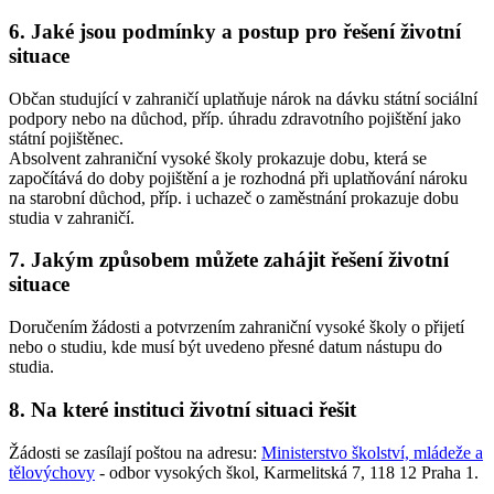
6. Jaké jsou podmínky a postup pro řešení životní
situace
Občan studující v zahraničí uplatňuje nárok na dávku státní sociální
podpory nebo na důchod, příp. úhradu zdravotního pojištění jako
státní pojištěnec.
Absolvent zahraniční vysoké školy prokazuje dobu, která se
započítává do doby pojištění a je rozhodná při uplatňování nároku
na starobní důchod, příp. i uchazeč o zaměstnání prokazuje dobu
studia v zahraničí.
7. Jakým způsobem můžete zahájit řešení životní
situace
Doručením žádosti a potvrzením zahraniční vysoké školy o přijetí
nebo o studiu, kde musí být uvedeno přesné datum nástupu do
studia.
8. Na které instituci životní situaci řešit
Žádosti se zasílají poštou na adresu:
Ministerstvo školství, mládeže a
tělovýchovy
- odbor vysokých škol, Karmelitská 7, 118 12 Praha 1.