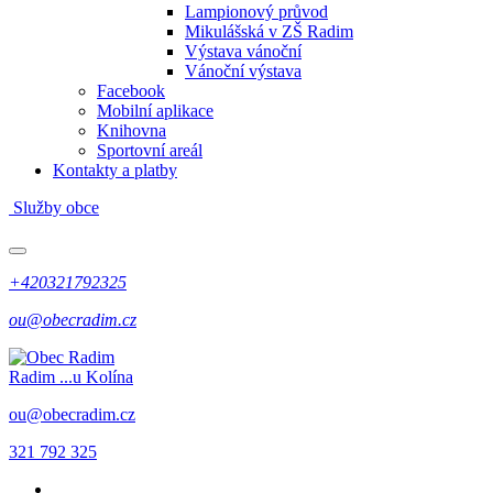
Lampionový průvod
Mikulášská v ZŠ Radim
Výstava vánoční
Vánoční výstava
Facebook
Mobilní aplikace
Knihovna
Sportovní areál
Kontakty a platby
Služby obce
+420321792325
ou@obecradim.cz
Radim
...u Kolína
ou@obecradim.cz
321 792 325