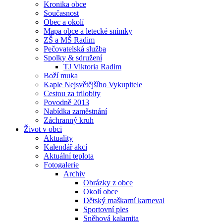
Kronika obce
Současnost
Obec a okolí
Mapa obce a letecké snímky
ZŠ a MŠ Radim
Pečovatelská služba
Spolky & sdružení
TJ Viktoria Radim
Boží muka
Kaple Nejsvětějšího Vykupitele
Cestou za trilobity
Povodně 2013
Nabídka zaměstnání
Záchranný kruh
Život v obci
Aktuality
Kalendář akcí
Aktuální teplota
Fotogalerie
Archiv
Obrázky z obce
Okolí obce
Dětský maškarní karneval
Sportovní ples
Sněhová kalamita