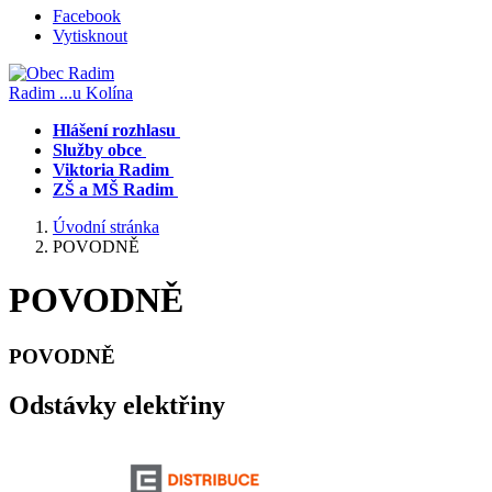
Facebook
Vytisknout
Radim
...u Kolína
Hlášení rozhlasu
Služby obce
Viktoria Radim
ZŠ a MŠ Radim
Úvodní stránka
POVODNĚ
POVODNĚ
POVODNĚ
Odstávky elektřiny