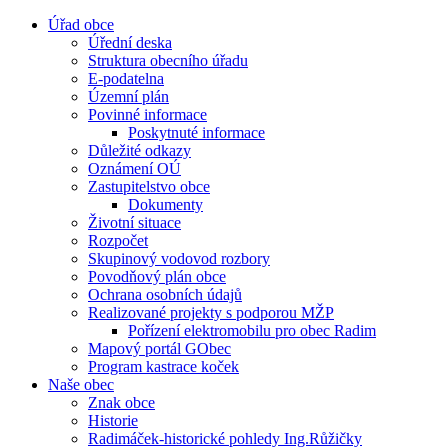
Úřad obce
Úřední deska
Struktura obecního úřadu
E-podatelna
Územní plán
Povinné informace
Poskytnuté informace
Důležité odkazy
Oznámení OÚ
Zastupitelstvo obce
Dokumenty
Životní situace
Rozpočet
Skupinový vodovod rozbory
Povodňový plán obce
Ochrana osobních údajů
Realizované projekty s podporou MŽP
Pořízení elektromobilu pro obec Radim
Mapový portál GObec
Program kastrace koček
Naše obec
Znak obce
Historie
Radimáček-historické pohledy Ing.Růžičky