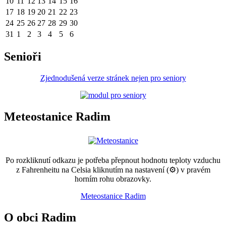
10
11
12
13
14
15
16
17
18
19
20
21
22
23
24
25
26
27
28
29
30
31
1
2
3
4
5
6
Senioři
Zjednodušená verze stránek nejen pro seniory
Meteostanice Radim
Po rozkliknutí odkazu je potřeba přepnout hodnotu teploty vzduchu
z Fahrenheitu na Celsia kliknutím na nastavení (⚙) v pravém
horním rohu obrazovky.
Meteostanice Radim
O obci Radim