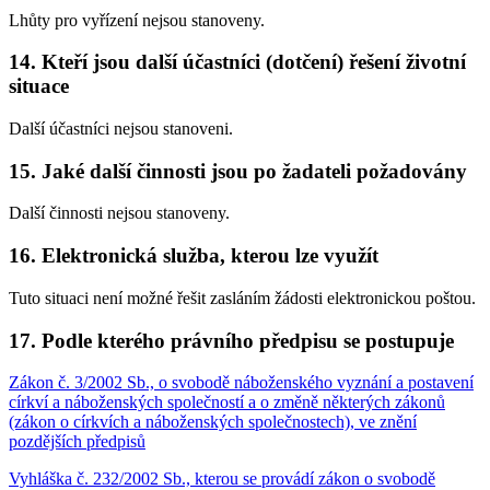
Lhůty pro vyřízení nejsou stanoveny.
14. Kteří jsou další účastníci (dotčení) řešení životní
situace
Další účastníci nejsou stanoveni.
15. Jaké další činnosti jsou po žadateli požadovány
Další činnosti nejsou stanoveny.
16. Elektronická služba, kterou lze využít
Tuto situaci není možné řešit zasláním žádosti elektronickou poštou.
17. Podle kterého právního předpisu se postupuje
Zákon č. 3/2002 Sb., o svobodě náboženského vyznání a postavení
církví a náboženských společností a o změně některých zákonů
(zákon o církvích a náboženských společnostech), ve znění
pozdějších předpisů
Vyhláška č. 232/2002 Sb., kterou se provádí zákon o svobodě