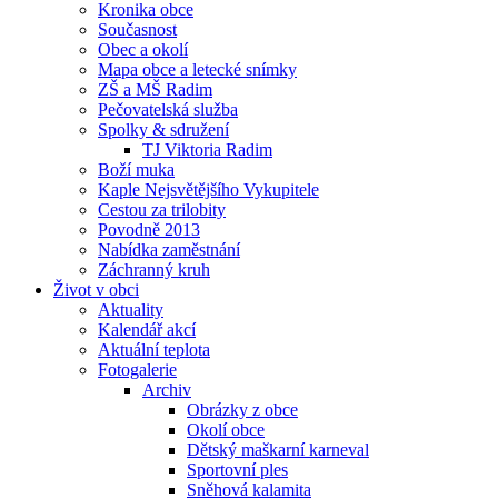
Kronika obce
Současnost
Obec a okolí
Mapa obce a letecké snímky
ZŠ a MŠ Radim
Pečovatelská služba
Spolky & sdružení
TJ Viktoria Radim
Boží muka
Kaple Nejsvětějšího Vykupitele
Cestou za trilobity
Povodně 2013
Nabídka zaměstnání
Záchranný kruh
Život v obci
Aktuality
Kalendář akcí
Aktuální teplota
Fotogalerie
Archiv
Obrázky z obce
Okolí obce
Dětský maškarní karneval
Sportovní ples
Sněhová kalamita