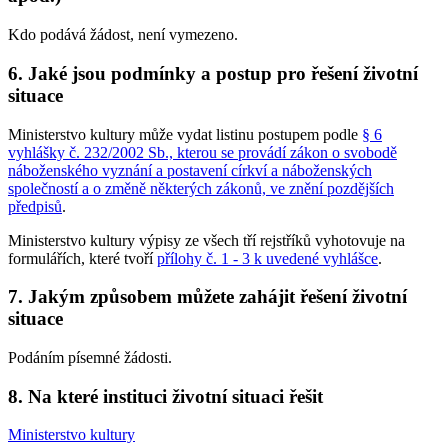
Kdo podává žádost, není vymezeno.
6. Jaké jsou podmínky a postup pro řešení životní
situace
Ministerstvo kultury může vydat listinu postupem podle
§ 6
vyhlášky č. 232/2002 Sb., kterou se provádí zákon o svobodě
náboženského vyznání a postavení církví a náboženských
společností a o změně některých zákonů, ve znění pozdějších
předpisů
.
Ministerstvo kultury výpisy ze všech tří rejstříků vyhotovuje na
formulářích, které tvoří
přílohy č. 1 - 3 k uvedené vyhlášce
.
7. Jakým způsobem můžete zahájit řešení životní
situace
Podáním písemné žádosti.
8. Na které instituci životní situaci řešit
Ministerstvo kultury