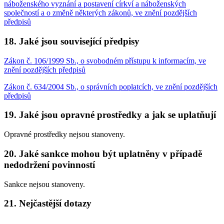
náboženského vyznání a postavení církví a náboženských
společností a o změně některých zákonů, ve znění pozdějších
předpisů
18. Jaké jsou související předpisy
Zákon č. 106/1999 Sb., o svobodném přístupu k informacím, ve
znění pozdějších předpisů
Zákon č. 634/2004 Sb., o správních poplatcích, ve znění pozdějších
předpisů
19. Jaké jsou opravné prostředky a jak se uplatňují
Opravné prostředky nejsou stanoveny.
20. Jaké sankce mohou být uplatněny v případě
nedodržení povinností
Sankce nejsou stanoveny.
21. Nejčastější dotazy