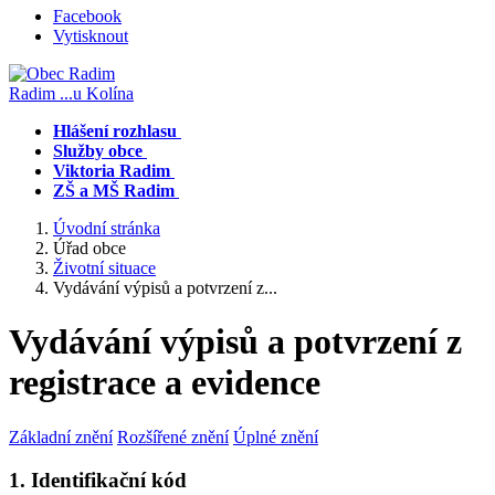
Facebook
Vytisknout
Radim
...u Kolína
Hlášení rozhlasu
Služby obce
Viktoria Radim
ZŠ a MŠ Radim
Úvodní stránka
Úřad obce
Životní situace
Vydávání výpisů a potvrzení z...
Vydávání výpisů a potvrzení z
registrace a evidence
Základní znění
Rozšířené znění
Úplné znění
1. Identifikační kód