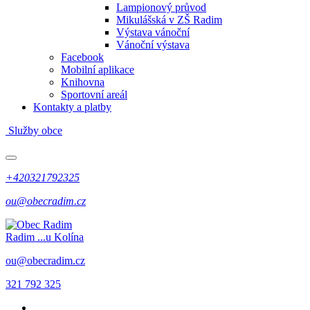
Lampionový průvod
Mikulášská v ZŠ Radim
Výstava vánoční
Vánoční výstava
Facebook
Mobilní aplikace
Knihovna
Sportovní areál
Kontakty a platby
Služby obce
+420321792325
ou@obecradim.cz
Radim
...u Kolína
ou@obecradim.cz
321 792 325