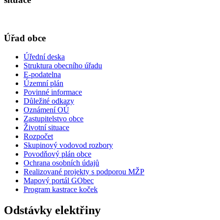
Úřad obce
Úřední deska
Struktura obecního úřadu
E-podatelna
Územní plán
Povinné informace
Důležité odkazy
Oznámení OÚ
Zastupitelstvo obce
Životní situace
Rozpočet
Skupinový vodovod rozbory
Povodňový plán obce
Ochrana osobních údajů
Realizované projekty s podporou MŽP
Mapový portál GObec
Program kastrace koček
Odstávky elektřiny