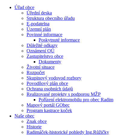
Úřad obce
Úřední deska
Struktura obecního úřadu
E-podatelna
Územní plán
Povinné informace
Poskytnuté informace
Důležité odkazy
Oznámení OÚ
Zastupitelstvo obce
Dokumenty
Životní situace
Rozpočet
Skupinový vodovod rozbory
Povodňový plán obce
Ochrana osobních údajů
Realizované projekty s podporou MŽP
Pořízení elektromobilu pro obec Radim
Mapový portál GObec
Program kastrace koček
Naše obec
Znak obce
Historie
Radimáček-historické pohledy Ing.Růžičky