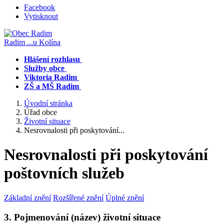
Facebook
Vytisknout
Radim
...u Kolína
Hlášení rozhlasu
Služby obce
Viktoria Radim
ZŠ a MŠ Radim
Úvodní stránka
Úřad obce
Životní situace
Nesrovnalosti při poskytování...
Nesrovnalosti při poskytování
poštovních služeb
Základní znění
Rozšířené znění
Úplné znění
3. Pojmenování (název) životní situace