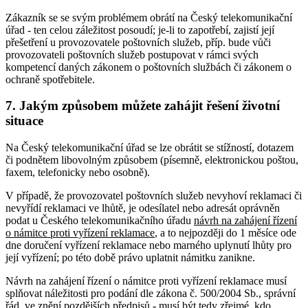
Zákazník se se svým problémem obrátí na Český telekomunikační
úřad - ten celou záležitost posoudí; je-li to zapotřebí, zajistí její
přešetření u provozovatele poštovních služeb, příp. bude vůči
provozovateli poštovních služeb postupovat v rámci svých
kompetencí daných zákonem o poštovních službách či zákonem o
ochraně spotřebitele.
7. Jakým způsobem můžete zahájit řešení životní
situace
Na Český telekomunikační úřad se lze obrátit se stížností, dotazem
či podnětem libovolným způsobem (písemně, elektronickou poštou,
faxem, telefonicky nebo osobně).
V případě, že provozovatel poštovních služeb nevyhoví reklamaci či
nevyřídí reklamaci ve lhůtě, je odesílatel nebo adresát oprávněn
podat u Českého telekomunikačního úřadu
návrh na zahájení řízení
o námitce proti vyřízení reklamace
, a to nejpozději do 1 měsíce ode
dne doručení vyřízení reklamace nebo marného uplynutí lhůty pro
její vyřízení; po této době právo uplatnit námitku zanikne.
Návrh na zahájení řízení o námitce proti vyřízení reklamace musí
splňovat náležitosti pro podání dle zákona č. 500/2004 Sb., správní
řád, ve znění pozdějších předpisů - musí být tedy zřejmé, kdo