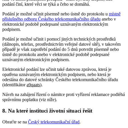
podání činí, které věci se týká a čeho se domáhá.
Podání je možné učinit písemně nebo ústně do protokolu u
místně
příslušného odboru Českého telekomunikačního úřadu
anebo v
elektronické podobě podepsané uznávaným elektronickým
podpisem.
Podání je možné učinit i pomocí jiných technických prostředků
(dálnopis, telefax, prostřednictvím veřejné datové sítě), v takovém
případě je však zapotřebí podání do 5 dnů potvrdit písemně nebo
ústně do protokolu anebo v elektronické podobě podepsané
uznávaným elektronickým podpisem.
Elektronické podání lze učinit také datovou zprávou, která je
opatřena uznávaným elektronickým podpisem, nebo která je
odeslána do datové schránky Českého telekomunikačního úřadu
(identifikátor
a9qaats
).
Návrh na zahájení řízení o námitce proti vyřízení reklamace podléhá
správnímu poplatku (viz níže).
8. Na které instituci životní situaci řešit
Obraťte se na
Český telekomunikační úřad
.