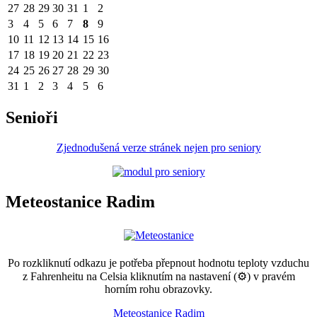
27
28
29
30
31
1
2
3
4
5
6
7
8
9
10
11
12
13
14
15
16
17
18
19
20
21
22
23
24
25
26
27
28
29
30
31
1
2
3
4
5
6
Senioři
Zjednodušená verze stránek nejen pro seniory
Meteostanice Radim
Po rozkliknutí odkazu je potřeba přepnout hodnotu teploty vzduchu
z Fahrenheitu na Celsia kliknutím na nastavení (⚙) v pravém
horním rohu obrazovky.
Meteostanice Radim