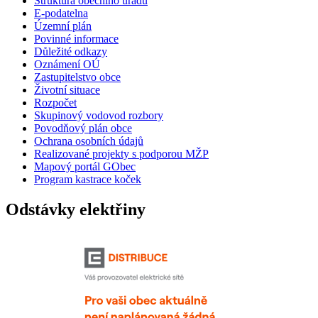
Struktura obecního úřadu
E-podatelna
Územní plán
Povinné informace
Důležité odkazy
Oznámení OÚ
Zastupitelstvo obce
Životní situace
Rozpočet
Skupinový vodovod rozbory
Povodňový plán obce
Ochrana osobních údajů
Realizované projekty s podporou MŽP
Mapový portál GObec
Program kastrace koček
Odstávky elektřiny