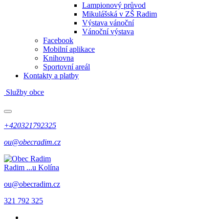
Lampionový průvod
Mikulášská v ZŠ Radim
Výstava vánoční
Vánoční výstava
Facebook
Mobilní aplikace
Knihovna
Sportovní areál
Kontakty a platby
Služby obce
+420321792325
ou@obecradim.cz
Radim
...u Kolína
ou@obecradim.cz
321 792 325