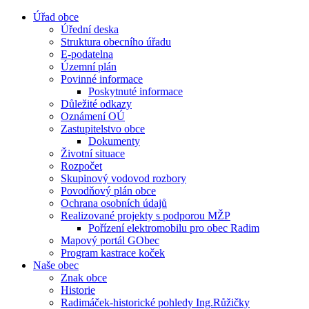
Úřad obce
Úřední deska
Struktura obecního úřadu
E-podatelna
Územní plán
Povinné informace
Poskytnuté informace
Důležité odkazy
Oznámení OÚ
Zastupitelstvo obce
Dokumenty
Životní situace
Rozpočet
Skupinový vodovod rozbory
Povodňový plán obce
Ochrana osobních údajů
Realizované projekty s podporou MŽP
Pořízení elektromobilu pro obec Radim
Mapový portál GObec
Program kastrace koček
Naše obec
Znak obce
Historie
Radimáček-historické pohledy Ing.Růžičky