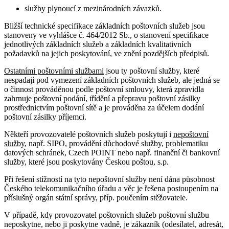
služby plynoucí z mezinárodních závazků.
Bližší technické specifikace základních poštovních služeb jsou
stanoveny ve vyhlášce č. 464/2012 Sb., o stanovení specifikace
jednotlivých základních služeb a základních kvalitativních
požadavků na jejich poskytování, ve znění pozdějších předpisů.
Ostatními poštovními službami
jsou ty poštovní služby, které
nespadají pod vymezení základních poštovních služeb, ale jedná se
o činnost prováděnou podle poštovní smlouvy, která zpravidla
zahrnuje poštovní podání, třídění a přepravu poštovní zásilky
prostřednictvím poštovní sítě a je prováděna za účelem dodání
poštovní zásilky příjemci.
Někteří provozovatelé poštovních služeb poskytují i
nepoštovní
služby
, např. SIPO, provádění důchodové služby, problematiku
datových schránek, Czech POINT nebo např. finanční či bankovní
služby, které jsou poskytovány Českou poštou, s.p.
Při řešení stížností na tyto nepoštovní služby není dána působnost
Českého telekomunikačního úřadu a věc je řešena postoupením na
příslušný orgán státní správy, příp. poučením stěžovatele.
V případě, kdy provozovatel poštovních služeb poštovní službu
neposkytne, nebo ji poskytne vadně, je zákazník (odesílatel, adresát,