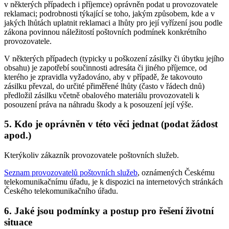
v některých případech i příjemce) oprávněn podat u provozovatele
reklamaci; podrobnosti týkající se toho, jakým způsobem, kde a v
jakých lhůtách uplatnit reklamaci a lhůty pro její vyřízení jsou podle
zákona povinnou náležitostí poštovních podmínek konkrétního
provozovatele.
V některých případech (typicky u poškození zásilky či úbytku jejího
obsahu) je zapotřebí součinnosti adresáta či jiného příjemce, od
kterého je zpravidla vyžadováno, aby v případě, že takovouto
zásilku převzal, do určité přiměřené lhůty (často v řádech dnů)
předložil zásilku včetně obalového materiálu provozovateli k
posouzení práva na náhradu škody a k posouzení její výše.
5. Kdo je oprávněn v této věci jednat (podat žádost
apod.)
Kterýkoliv zákazník provozovatele poštovních služeb.
Seznam provozovatelů poštovních služeb
, oznámených Českému
telekomunikačnímu úřadu, je k dispozici na internetových stránkách
Českého telekomunikačního úřadu.
6. Jaké jsou podmínky a postup pro řešení životní
situace