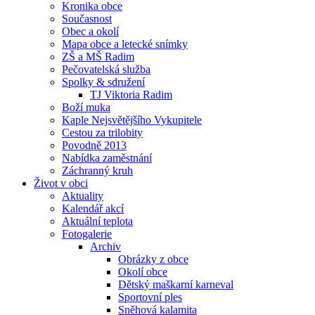
Kronika obce
Současnost
Obec a okolí
Mapa obce a letecké snímky
ZŠ a MŠ Radim
Pečovatelská služba
Spolky & sdružení
TJ Viktoria Radim
Boží muka
Kaple Nejsvětějšího Vykupitele
Cestou za trilobity
Povodně 2013
Nabídka zaměstnání
Záchranný kruh
Život v obci
Aktuality
Kalendář akcí
Aktuální teplota
Fotogalerie
Archiv
Obrázky z obce
Okolí obce
Dětský maškarní karneval
Sportovní ples
Sněhová kalamita