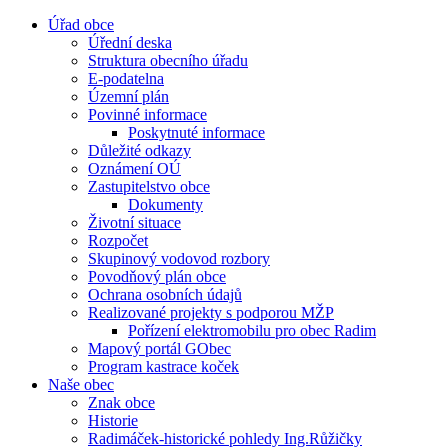
Úřad obce
Úřední deska
Struktura obecního úřadu
E-podatelna
Územní plán
Povinné informace
Poskytnuté informace
Důležité odkazy
Oznámení OÚ
Zastupitelstvo obce
Dokumenty
Životní situace
Rozpočet
Skupinový vodovod rozbory
Povodňový plán obce
Ochrana osobních údajů
Realizované projekty s podporou MŽP
Pořízení elektromobilu pro obec Radim
Mapový portál GObec
Program kastrace koček
Naše obec
Znak obce
Historie
Radimáček-historické pohledy Ing.Růžičky