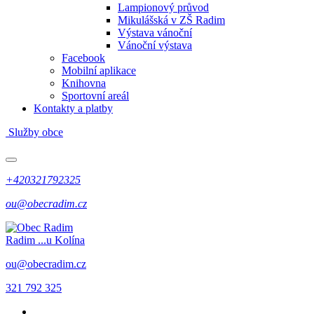
Lampionový průvod
Mikulášská v ZŠ Radim
Výstava vánoční
Vánoční výstava
Facebook
Mobilní aplikace
Knihovna
Sportovní areál
Kontakty a platby
Služby obce
+420321792325
ou@obecradim.cz
Radim
...u Kolína
ou@obecradim.cz
321 792 325