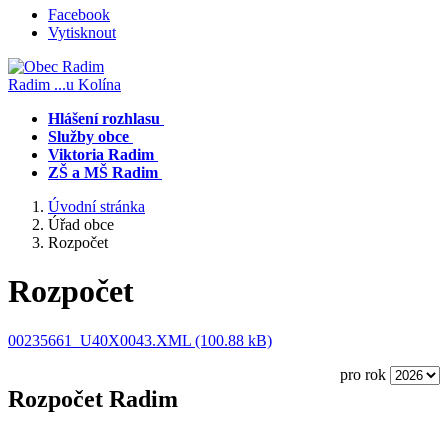
Facebook
Vytisknout
Radim
...u Kolína
Hlášení rozhlasu
Služby obce
Viktoria Radim
ZŠ a MŠ Radim
Úvodní stránka
Úřad obce
Rozpočet
Rozpočet
00235661_U40X0043.XML (100.88 kB)
pro rok
Rozpočet Radim