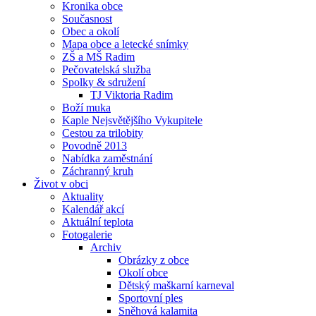
Kronika obce
Současnost
Obec a okolí
Mapa obce a letecké snímky
ZŠ a MŠ Radim
Pečovatelská služba
Spolky & sdružení
TJ Viktoria Radim
Boží muka
Kaple Nejsvětějšího Vykupitele
Cestou za trilobity
Povodně 2013
Nabídka zaměstnání
Záchranný kruh
Život v obci
Aktuality
Kalendář akcí
Aktuální teplota
Fotogalerie
Archiv
Obrázky z obce
Okolí obce
Dětský maškarní karneval
Sportovní ples
Sněhová kalamita