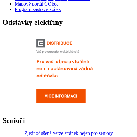
Mapový portál GObec
Program kastrace koček
Odstávky elektřiny
Senioři
Zjednodušená verze stránek nejen pro seniory