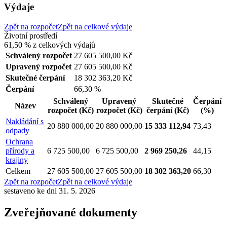
Výdaje
Zpět na rozpočet
Zpět na celkové výdaje
Životní prostředí
61,50 %
z celkových výdajů
Schválený rozpočet
27 605 500,00 Kč
Upravený rozpočet
27 605 500,00 Kč
Skutečné čerpání
18 302 363,20 Kč
Čerpání
66,30 %
Schválený
Upravený
Skutečné
Čerpání
Název
rozpočet
(Kč)
rozpočet
(Kč)
čerpání
(Kč)
(%)
Nakládání s
20 880 000,00
20 880 000,00
15 333 112,94
73,43
odpady
Ochrana
přírody a
6 725 500,00
6 725 500,00
2 969 250,26
44,15
krajiny
Celkem
27 605 500,00
27 605 500,00
18 302 363,20
66,30
Zpět na rozpočet
Zpět na celkové výdaje
sestaveno ke dni 31. 5. 2026
Zveřejňované dokumenty