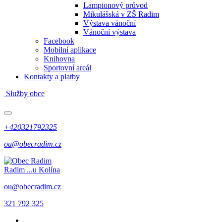
Lampionový průvod
Mikulášská v ZŠ Radim
Výstava vánoční
Vánoční výstava
Facebook
Mobilní aplikace
Knihovna
Sportovní areál
Kontakty a platby
Služby obce
+420321792325
ou@obecradim.cz
Radim
...u Kolína
ou@obecradim.cz
321 792 325