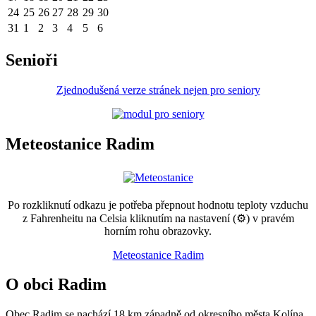
24
25
26
27
28
29
30
31
1
2
3
4
5
6
Senioři
Zjednodušená verze stránek nejen pro seniory
Meteostanice Radim
Po rozkliknutí odkazu je potřeba přepnout hodnotu teploty vzduchu
z Fahrenheitu na Celsia kliknutím na nastavení (⚙) v pravém
horním rohu obrazovky.
Meteostanice Radim
O obci Radim
Obec Radim se nachází 18 km západně od okresního města Kolína,