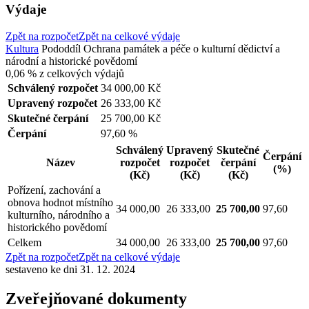
Výdaje
Zpět na rozpočet
Zpět na celkové výdaje
Kultura
Pododdíl
Ochrana památek a péče o kulturní dědictví a
národní a historické povědomí
0,06 %
z celkových výdajů
Schválený rozpočet
34 000,00 Kč
Upravený rozpočet
26 333,00 Kč
Skutečné čerpání
25 700,00 Kč
Čerpání
97,60 %
Schválený
Upravený
Skutečné
Čerpání
Název
rozpočet
rozpočet
čerpání
(%)
(Kč)
(Kč)
(Kč)
Pořízení, zachování a
obnova hodnot místního
34 000,00
26 333,00
25 700,00
97,60
kulturního, národního a
historického povědomí
Celkem
34 000,00
26 333,00
25 700,00
97,60
Zpět na rozpočet
Zpět na celkové výdaje
sestaveno ke dni 31. 12. 2024
Zveřejňované dokumenty