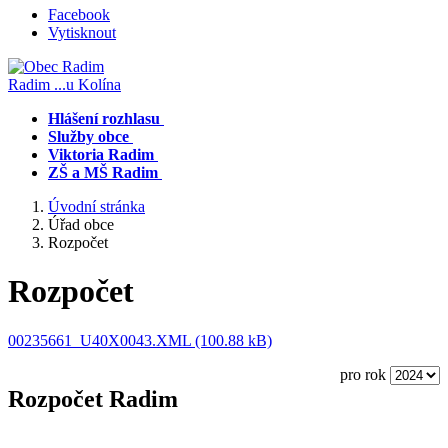
Facebook
Vytisknout
Radim
...u Kolína
Hlášení rozhlasu
Služby obce
Viktoria Radim
ZŠ a MŠ Radim
Úvodní stránka
Úřad obce
Rozpočet
Rozpočet
00235661_U40X0043.XML (100.88 kB)
pro rok
Rozpočet Radim