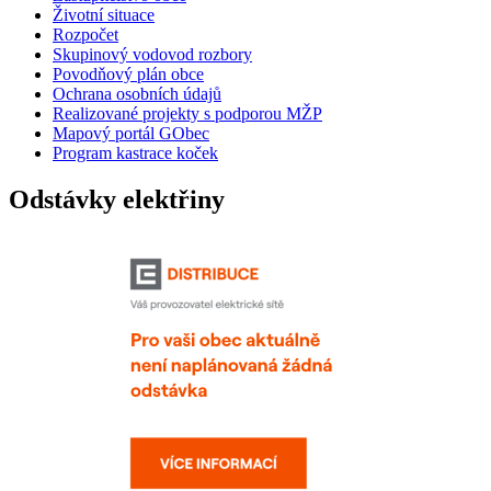
Životní situace
Rozpočet
Skupinový vodovod rozbory
Povodňový plán obce
Ochrana osobních údajů
Realizované projekty s podporou MŽP
Mapový portál GObec
Program kastrace koček
Odstávky elektřiny