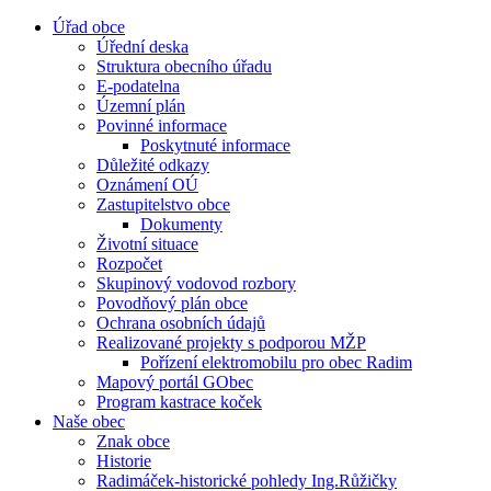
Úřad obce
Úřední deska
Struktura obecního úřadu
E-podatelna
Územní plán
Povinné informace
Poskytnuté informace
Důležité odkazy
Oznámení OÚ
Zastupitelstvo obce
Dokumenty
Životní situace
Rozpočet
Skupinový vodovod rozbory
Povodňový plán obce
Ochrana osobních údajů
Realizované projekty s podporou MŽP
Pořízení elektromobilu pro obec Radim
Mapový portál GObec
Program kastrace koček
Naše obec
Znak obce
Historie
Radimáček-historické pohledy Ing.Růžičky