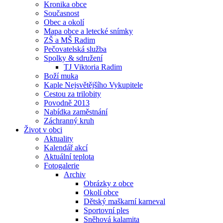
Kronika obce
Současnost
Obec a okolí
Mapa obce a letecké snímky
ZŠ a MŠ Radim
Pečovatelská služba
Spolky & sdružení
TJ Viktoria Radim
Boží muka
Kaple Nejsvětějšího Vykupitele
Cestou za trilobity
Povodně 2013
Nabídka zaměstnání
Záchranný kruh
Život v obci
Aktuality
Kalendář akcí
Aktuální teplota
Fotogalerie
Archiv
Obrázky z obce
Okolí obce
Dětský maškarní karneval
Sportovní ples
Sněhová kalamita