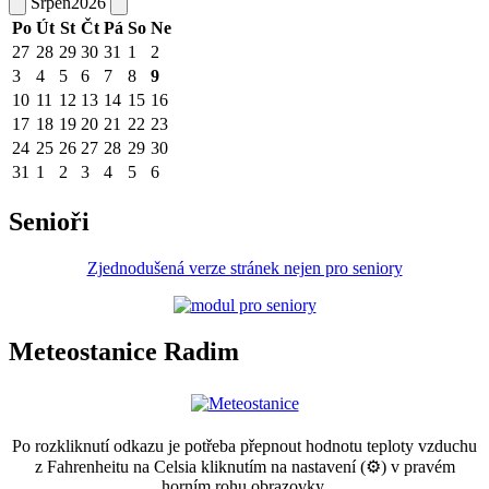
Srpen
2026
Po
Út
St
Čt
Pá
So
Ne
27
28
29
30
31
1
2
3
4
5
6
7
8
9
10
11
12
13
14
15
16
17
18
19
20
21
22
23
24
25
26
27
28
29
30
31
1
2
3
4
5
6
Senioři
Zjednodušená verze stránek nejen pro seniory
Meteostanice Radim
Po rozkliknutí odkazu je potřeba přepnout hodnotu teploty vzduchu
z Fahrenheitu na Celsia kliknutím na nastavení (⚙) v pravém
horním rohu obrazovky.