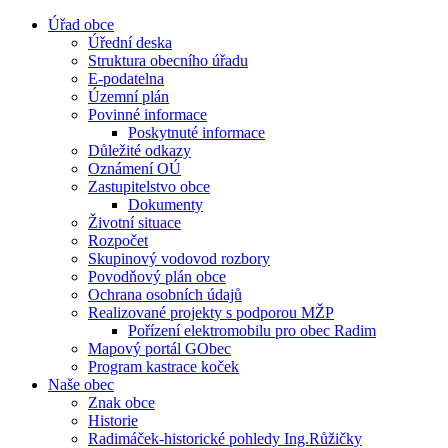
Úřad obce
Úřední deska
Struktura obecního úřadu
E-podatelna
Územní plán
Povinné informace
Poskytnuté informace
Důležité odkazy
Oznámení OÚ
Zastupitelstvo obce
Dokumenty
Životní situace
Rozpočet
Skupinový vodovod rozbory
Povodňový plán obce
Ochrana osobních údajů
Realizované projekty s podporou MŽP
Pořízení elektromobilu pro obec Radim
Mapový portál GObec
Program kastrace koček
Naše obec
Znak obce
Historie
Radimáček-historické pohledy Ing.Růžičky