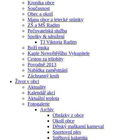
Kronika obce
Současnost
Obec a okolí
Mapa obce a letecké snímky
ZŠ a MŠ Radim
Pečovatelská služba
Spolky & sdružení
TJ Viktoria Radim
Boží muka
Kaple Nejsvětějšího Vykupitele
Cestou za trilobity
Povodně 2013
Nabídka zaměstnání
Záchranný kruh
Život v obci
Aktuality
Kalendář akcí
Aktuální teplota
Fotogalerie
Archiv
Obrázky z obce
Okolí obce
Dětský maškarní karneval
Sportovní ples
Sněhová kalamita