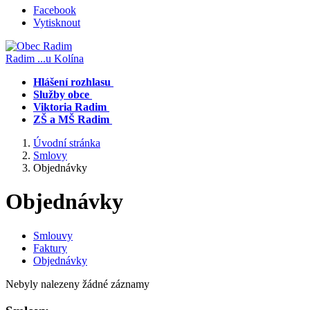
Facebook
Vytisknout
Radim
...u Kolína
Hlášení rozhlasu
Služby obce
Viktoria Radim
ZŠ a MŠ Radim
Úvodní stránka
Smlovy
Objednávky
Objednávky
Smlouvy
Faktury
Objednávky
Nebyly nalezeny žádné záznamy