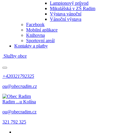
Lampionový průvod
Mikulášská v ZŠ Radim
Výstava vánoční
Vánoční výstava
Facebook
Mobilní aplikace
Knihovna
Sportovní areál
Kontakty a platby
Služby obce
+420321792325
ou@obecradim.cz
Radim
...u Kolína
ou@obecradim.cz
321 792 325