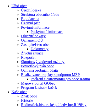
Úřad obce
Úřední deska
Struktura obecního úřadu
E-podatelna
Územní plán
Povinné informace
Poskytnuté informace
Důležité odkazy
Oznámení OÚ
Zastupitelstvo obce
Dokumenty
Životní situace
Rozpočet
Skupinový vodovod rozbory
Povodňový plán obce
Ochrana osobních údajů
Realizované projekty s podporou MŽP
Pořízení elektromobilu pro obec Radim
Mapový portál GObec
Program kastrace koček
Naše obec
Znak obce
Historie
Radimáček-historické pohledy Ing.Růžičky