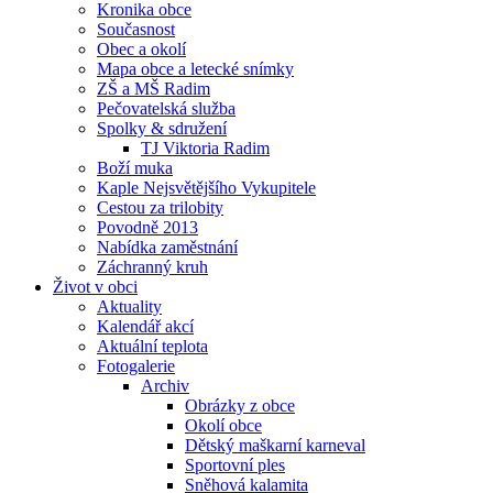
Kronika obce
Současnost
Obec a okolí
Mapa obce a letecké snímky
ZŠ a MŠ Radim
Pečovatelská služba
Spolky & sdružení
TJ Viktoria Radim
Boží muka
Kaple Nejsvětějšího Vykupitele
Cestou za trilobity
Povodně 2013
Nabídka zaměstnání
Záchranný kruh
Život v obci
Aktuality
Kalendář akcí
Aktuální teplota
Fotogalerie
Archiv
Obrázky z obce
Okolí obce
Dětský maškarní karneval
Sportovní ples
Sněhová kalamita