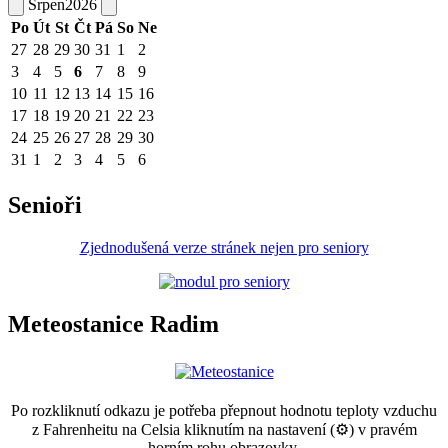
Srpen
2026
Po
Út
St
Čt
Pá
So
Ne
27
28
29
30
31
1
2
3
4
5
6
7
8
9
10
11
12
13
14
15
16
17
18
19
20
21
22
23
24
25
26
27
28
29
30
31
1
2
3
4
5
6
Senioři
Zjednodušená verze stránek nejen pro seniory
Meteostanice Radim
Po rozkliknutí odkazu je potřeba přepnout hodnotu teploty vzduchu
z Fahrenheitu na Celsia kliknutím na nastavení (⚙) v pravém
horním rohu obrazovky.