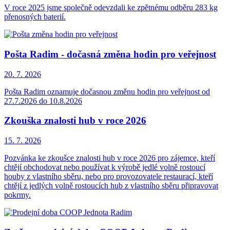
V roce 2025 jsme společně odevzdali ke zpětnému odběru 283 kg
přenosných baterií.
Pošta Radim - dočasná změna hodin pro veřejnost
20. 7.
2026
Pošta Radim oznamuje dočasnou změnu hodin pro veřejnost od
27.7.2026 do 10.8.2026
Zkouška znalosti hub v roce 2026
15. 7.
2026
Pozvánka ke zkoušce znalosti hub v roce 2026 pro zájemce, kteří
chtějí obchodovat nebo používat k výrobě jedlé volně rostoucí
houby z vlastního sběru, nebo pro provozovatele restaurací, kteří
chtějí z jedlých volně rostoucích hub z vlastního sběru připravovat
pokrmy.