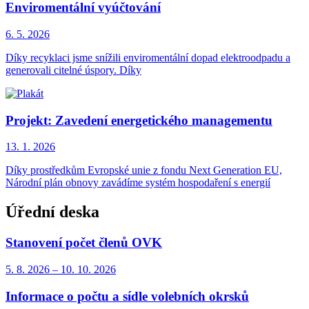
Enviromentální vyúčtování
6. 5.
2026
Díky recyklaci jsme snížili enviromentální dopad elektroodpadu a
generovali citelné úspory. Díky
Projekt: Zavedení energetického managementu
13. 1.
2026
Díky prostředkům Evropské unie z fondu Next Generation EU,
Národní plán obnovy zavádíme systém hospodaření s energií
Úřední deska
Stanovení počet členů OVK
5. 8.
2026
–
10. 10.
2026
Informace o počtu a sídle volebních okrsků