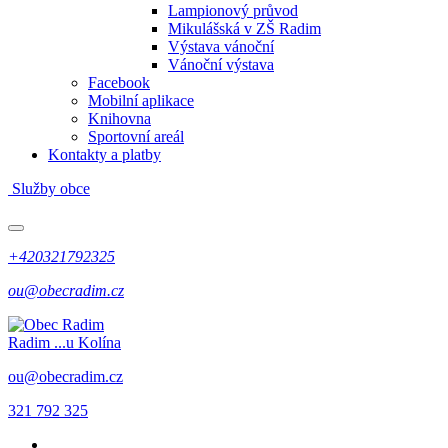
Lampionový průvod
Mikulášská v ZŠ Radim
Výstava vánoční
Vánoční výstava
Facebook
Mobilní aplikace
Knihovna
Sportovní areál
Kontakty a platby
Služby obce
+420321792325
ou@obecradim.cz
Radim
...u Kolína
ou@obecradim.cz
321 792 325